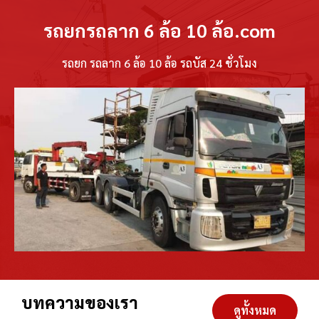
รถยกรถลาก 6 ล้อ 10 ล้อ.com
รถยก รถลาก 6 ล้อ 10 ล้อ รถบัส 24 ชั่วโมง
บทความของเรา
ดูทั้งหมด