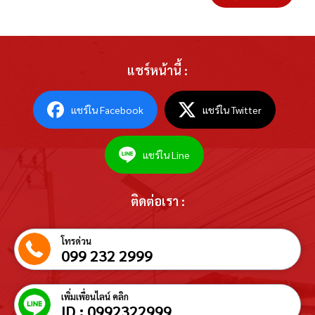
แชร์หน้านี้ :
แชร์ใน Facebook
แชร์ใน Twitter
แชร์ใน Line
ติดต่อเรา :
โทรด่วน
099 232 2999
เพิ่มเพื่อนไลน์ คลิก
ID : 0992322999