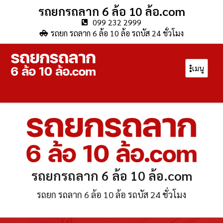
รถยกรถลาก 6 ล้อ 10 ล้อ.com
099 232 2999
รถยก รถลาก 6 ล้อ 10 ล้อ รถบัส 24 ชั่วโมง
เมนู
รถยกรถลาก 6 ล้อ 10 ล้อ.com
รถยก รถลาก 6 ล้อ 10 ล้อ รถบัส 24 ชั่วโมง