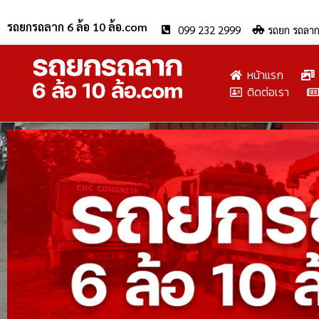
รถยกรถลาก 6 ล้อ 10 ล้อ.com
099 232 2999
รถยก รถลาก 
หน้าแรก
ติดต่อเรา