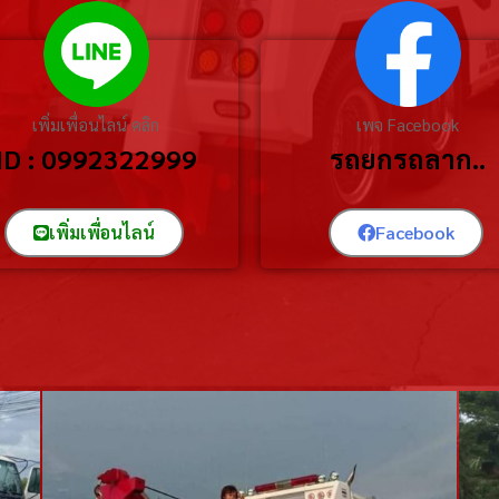
เพิ่มเพื่อนไลน์ คลิก
เพจ Facebook
ID : 0992322999
รถยกรถลาก..
เพิ่มเพื่อนไลน์
Facebook