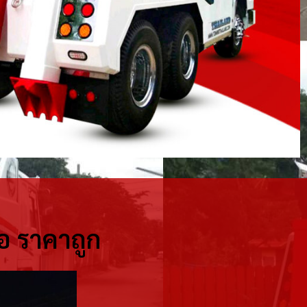
้อ ราคาถูก