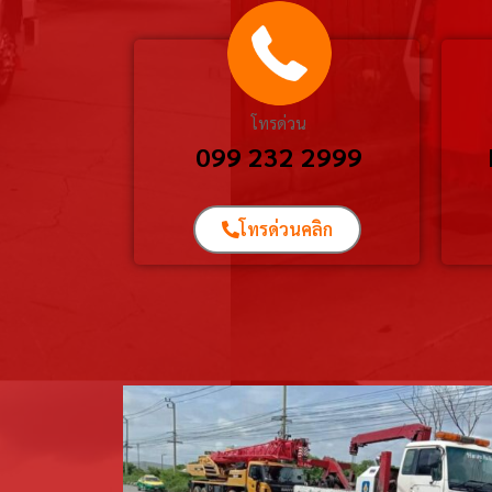
โทรด่วน
099 232 2999
โทรด่วนคลิก