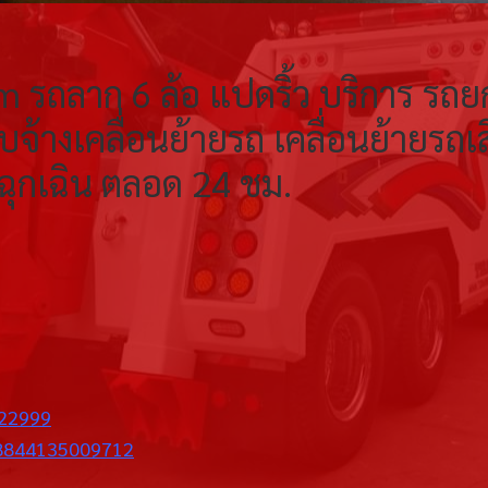
รถลาก 6 ล้อ แปดริ้ว บริการ รถยก
บจ้างเคลื่อนย้ายรถ เคลื่อนย้ายรถเส
ฉุกเฉิน ตลอด 24 ชม.
322999
08844135009712