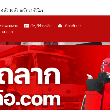
6 ล้อ 10 ล้อ รถบัส 24 ชั่วโมง
ภาพผลงาน
บัญชีชำระเงิน
เกี่ยวกับเรา
บทความ