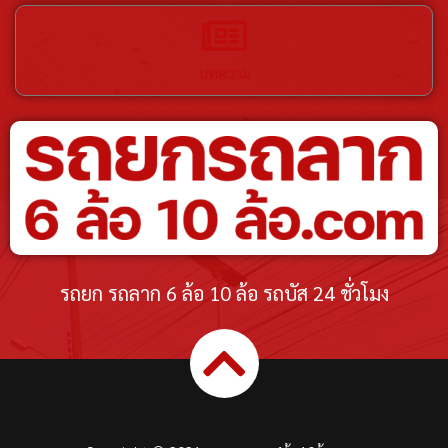
บทความ
รถยก รถลาก 6 ล้อ 10 ล้อ รถบัส 24 ชั่วโมง