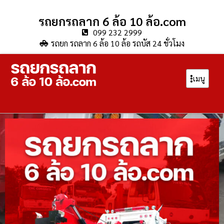
รถยกรถลาก 6 ล้อ 10 ล้อ.com
099 232 2999
รถยก รถลาก 6 ล้อ 10 ล้อ รถบัส 24 ชั่วโมง
เมนู