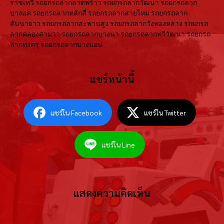
ราชเทวี รถยกรถลากลาดพร้าว รถยกรถลากวัฒนา รถยกรถลาก
บางแค รถยกรถลากหลักสี่ รถยกรถลากสายไหม รถยกรถลาก
คันนายาว รถยกรถลากสะพานสูง รถยกรถลากวังทองหลาง รถยกรถ
ลากคลองสามวา รถยกรถลากบางนา รถยกรถลากทวีวัฒนา รถยกรถ
ลากทุ่งครุ รถยกรถลากบางบอน
แชร์หน้านี้
แชร์ใน Facebook
แชร์ใน Twitter
แชร์ใน Line
แสดงความคิดเห็น