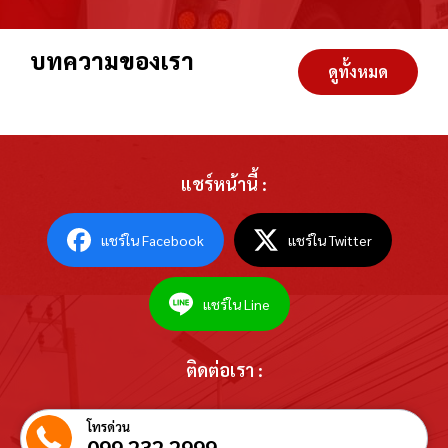
บทความของเรา
ดูทั้งหมด
แชร์หน้านี้ :
แชร์ใน Facebook
แชร์ใน Twitter
แชร์ใน Line
ติดต่อเรา :
โทรด่วน
099 232 2999