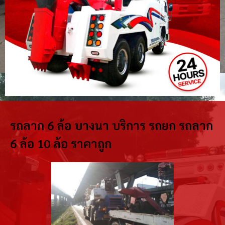
รถลาก 6 ล้อ บางนา บริการ รถยก รถลาก
6 ล้อ 10 ล้อ ราคาถูก