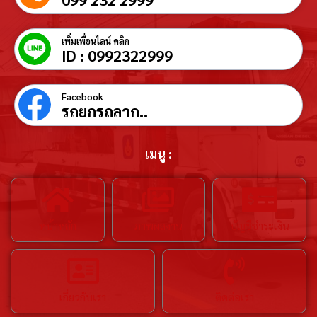
เพิ่มเพื่อนไลน์ คลิก
ID : 0992322999
Facebook
รถยกรถลาก..
เมนู :
หน้าหลัก
ภาพผลงาน
บัญชีชำระเงิน
เกี่ยวกับเรา
ติดต่อเรา