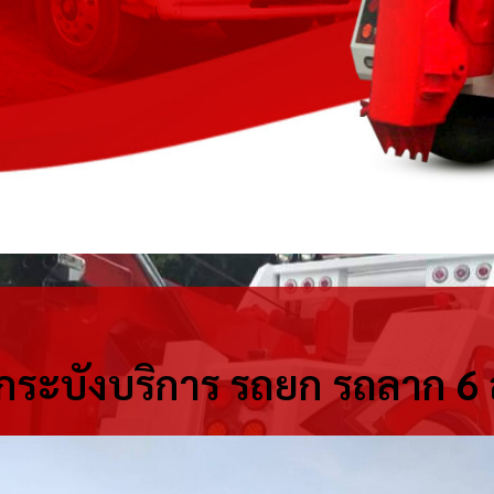
กระบังบริการ รถยก รถลาก 6 ล