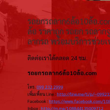
รถยกรถลาก6ล้อ10ล้อ.com
ล้อ ราคาถูก รถยก รถลากจูง
ลากรถ พร้อมบริการช่วยเห
ติดต่อเราได้ตลอด 24 ชม.
รถยกรถลาก6ล้อ10ล้อ.com
โทร.
099 232 2999
เพิ่มเพื่อน Line :
http://line.me/ti/p/~0992
Facebook :
https://www.facebook.com/1
Inbox :
http://m.me/108844135009712