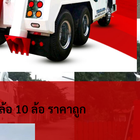
้อ 10 ล้อ ราคาถูก