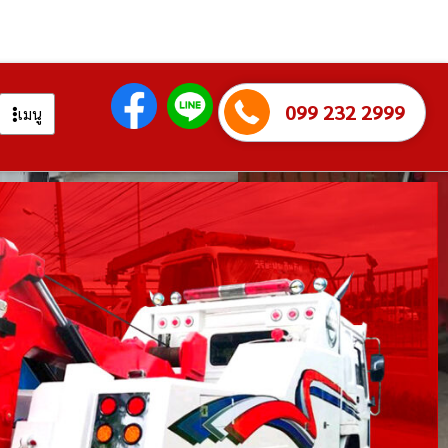
099 232 2999
เมนู