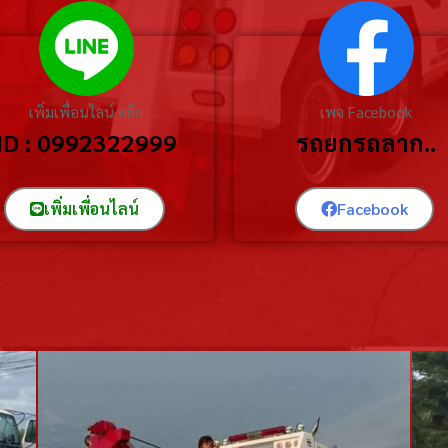
เพิ่มเพื่อนไลน์ คลิก
เพจ Facebook
ID : 0992322999
รถยกรถลาก..
เพิ่มเพื่อนไลน์
Facebook