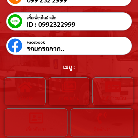
เพิ่มเพื่อนไลน์ คลิก
ID : 0992322999
Facebook
รถยกรถลาก..
เมนู :
หน้าหลัก
ภาพผลงาน
บัญชีชำระเงิน
เกี่ยวกับเรา
ติดต่อเรา