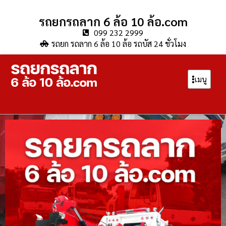
รถยกรถลาก 6 ล้อ 10 ล้อ.com
099 232 2999
รถยก รถลาก 6 ล้อ 10 ล้อ รถบัส 24 ชั่วโมง
เมนู