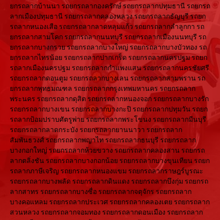
ยกรถลากบ้านนา รถยกรถลากองครักษ์ รถยกรถลากปทุมธานี รถยกรถ
ลากเมืองปทุมธานี รถยกรถลากคลองหลวง รถยกรถลากธัญบุรี รถยก
รถลากหนองเสือ รถยกรถลากลาดหลุมแก้ว รถยกรถลากลำลูกกา รถ
ยกรถลากสามโคก รถยกรถลากนนทบุรี รถยกรถลากเมืองนนทบุรี รถ
ยกรถลากบางกรวย รถยกรถลากบางใหญ่ รถยกรถลากบางบัวทอง รถ
ยกรถลากไทรน้อย รถยกรถลากปากเกร็ด รถยกรถลากนครปฐม รถยก
รถลากเมืองนครปฐม รถยกรถลากกำแพงแสน รถยกรถลากนครชัยศรี
รถยกรถลากดอนตูม รถยกรถลากบางเลน รถยกรถลากสามพราน รถ
ยกรถลากพุทธมณฑล รถยกรถลากกรุงเทพมหานคร รถยกรถลาก
พระนคร รถยกรถลากดุสิต รถยกรถลากหนองจอก รถยกรถลากบางรัก
รถยกรถลากบางเขน รถยกรถลากบางกะปิ รถยกรถลากปทุมวัน รถยก
รถลากป้อมปราบศัตรูพ่าย รถยกรถลากพระโขนง รถยกรถลากมีนบุรี
รถยกรถลากลาดกระบัง รถยกรถลากยานนาวา รถยกรถลาก
สัมพันธวงศ์ รถยกรถลากพญาไท รถยกรถลากธนบุรี รถยกรถลาก
บางกอกใหญ่ รถยกรถลากห้วยขวาง รถยกรถลากคลองสาน รถยกรถ
ลากตลิ่งชัน รถยกรถลากบางกอกน้อย รถยกรถลากบางขุนเทียน รถยก
รถลากภาษีเจริญ รถยกรถลากหนองแขม รถยกรถลากราษฎร์บูรณะ
รถยกรถลากบางพลัด รถยกรถลากดินแดง รถยกรถลากบึงกุ่ม รถยกรถ
ลากสาทร รถยกรถลากบางซื่อ รถยกรถลากจตุจักร รถยกรถลาก
บางคอแหลม รถยกรถลากประเวศ รถยกรถลากคลองเตย รถยกรถลาก
สวนหลวง รถยกรถลากจอมทอง รถยกรถลากดอนเมือง รถยกรถลาก