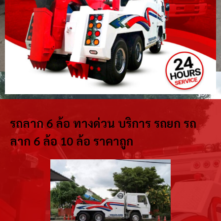
รถลาก 6 ล้อ ทางด่วน บริการ รถยก รถ
ลาก 6 ล้อ 10 ล้อ ราคาถูก