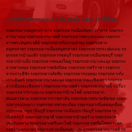
..เราบริการรถยกรถลาก 6 ล้อ 10 ล้อ ตลอด 24 ชั่วโมง..
รถยกรถลากสมุทรปราการ รถยกรถลากเมืองสมุทรปราการ รถยกรถ
ลากบางบ่อ รถยกรถลากบางพลี รถยกรถลากพระประแดง รถยกรถ
ลากพระสมุทรเจดีย์ รถยกรถลากกิ่งบางเสาธง รถยกรถลาก
สมุทรสาคร รถยกรถลากเมืองสมุทรสาคร รถยกรถลากกระทุ่มแบน รถ
ยกรถลากบ้านแพ้ว รถยกรถลากชลบุรี รถยกรถลากเมืองชลบุรี รถยก
รถลากบ้านบึง รถยกรถลากหนองใหญ่ รถยกรถลากบางละมุง รถยกรถ
ลากพานทอง รถยกรถลากพนัสนิคม รถยกรถลากศรีราชา รถยกรถ
ลากเกาะสีชัง รถยกรถลากสัตหีบ รถยกรถลากบ่อทอง รถยกรถลากกิ่ง
เกาะจันทร์ รถยกรถลากบางละมุง รถยกรถลากฉะเชิงเทรา รถยกรถ
ลากเมืองฉะเชิงเทรา รถยกรถลากบางคล้า รถยกรถลากบางน้ำเปรี้ยว
รถยกรถลากบางปะกง รถยกรถลากบ้านโพธิ์ รถยกรถลาก
พนมสารคาม รถยกรถลากราชสาส์น รถยกรถลากสนามชัยเขต รถยก
รถลากแปลงยาว รถยกรถลากท่าตะเกียบ รถยกรถลากกิ่งคลองเขื่อน
รถยกรถลากปราจีนบุรี รถยกรถลากเมืองปราจีนบุรี รถยกรถลาก
กบินทร์บุรี รถยกรถลากนาดี รถยกรถลากบ้านสร้าง รถยกรถลาก
ประจันตคาม รถยกรถลากศรีมหาโพธิ รถยกรถลากศรีมโหสถ รถยก
รถลากนครนายก รถยกรถลากเมืองนครนายก รถยกรถลากปากพลี รถ