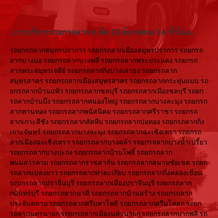
..เราบริการรถยกรถลาก 6 ล้อ 10 ล้อ ตลอด 24 ชั่วโมง..
รถยกรถลากสมุทรปราการ รถยกรถลากเมืองสมุทรปราการ รถยกรถ
ลากบางบ่อ รถยกรถลากบางพลี รถยกรถลากพระประแดง รถยกรถ
ลากพระสมุทรเจดีย์ รถยกรถลากกิ่งบางเสาธง รถยกรถลาก
สมุทรสาคร รถยกรถลากเมืองสมุทรสาคร รถยกรถลากกระทุ่มแบน รถ
ยกรถลากบ้านแพ้ว รถยกรถลากชลบุรี รถยกรถลากเมืองชลบุรี รถยก
รถลากบ้านบึง รถยกรถลากหนองใหญ่ รถยกรถลากบางละมุง รถยกรถ
ลากพานทอง รถยกรถลากพนัสนิคม รถยกรถลากศรีราชา รถยกรถ
ลากเกาะสีชัง รถยกรถลากสัตหีบ รถยกรถลากบ่อทอง รถยกรถลากกิ่ง
เกาะจันทร์ รถยกรถลากบางละมุง รถยกรถลากฉะเชิงเทรา รถยกรถ
ลากเมืองฉะเชิงเทรา รถยกรถลากบางคล้า รถยกรถลากบางน้ำเปรี้ยว
รถยกรถลากบางปะกง รถยกรถลากบ้านโพธิ์ รถยกรถลาก
พนมสารคาม รถยกรถลากราชสาส์น รถยกรถลากสนามชัยเขต รถยก
รถลากแปลงยาว รถยกรถลากท่าตะเกียบ รถยกรถลากกิ่งคลองเขื่อน
รถยกรถลากปราจีนบุรี รถยกรถลากเมืองปราจีนบุรี รถยกรถลาก
กบินทร์บุรี รถยกรถลากนาดี รถยกรถลากบ้านสร้าง รถยกรถลาก
ประจันตคาม รถยกรถลากศรีมหาโพธิ รถยกรถลากศรีมโหสถ รถยก
รถลากนครนายก รถยกรถลากเมืองนครนายก รถยกรถลากปากพลี รถ