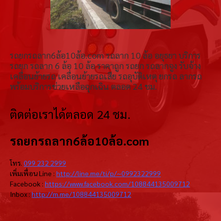
รถยกรถลาก6ล้อ10ล้อ.com รถลาก 10 ล้อ อยุธยา บริการ
รถยก รถลาก 6 ล้อ 10 ล้อ ราคาถูก รถยก รถลากจูง รับจ้าง
เคลื่อนย้ายรถ เคลื่อนย้ายรถเสีย รถอุบัติเหตุ ยกรถ ลากรถ
พร้อมบริการช่วยเหลือฉุกเฉิน ตลอด 24 ชม.
ติดต่อเราได้ตลอด 24 ชม.
รถยกรถลาก6ล้อ10ล้อ.com
โทร.
099 232 2999
เพิ่มเพื่อน Line :
http://line.me/ti/p/~0992322999
Facebook :
https://www.facebook.com/108844135009712
Inbox :
http://m.me/108844135009712