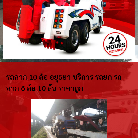
รถลาก 10 ล้อ อยุธยา บริการ รถยก รถ
ลาก 6 ล้อ 10 ล้อ ราคาถูก