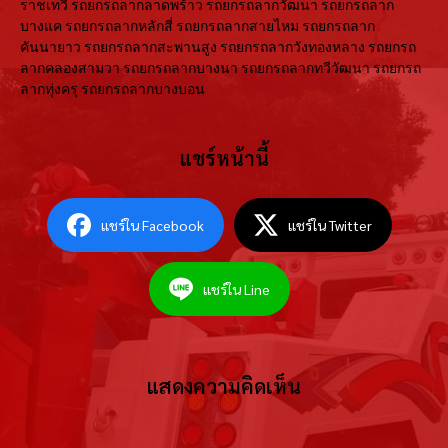
ราชเทวี รถยกรถลากลาดพร้าว รถยกรถลากวัฒนา รถยกรถลาก
บางแค รถยกรถลากหลักสี่ รถยกรถลากสายไหม รถยกรถลาก
คันนายาว รถยกรถลากสะพานสูง รถยกรถลากวังทองหลาง รถยกรถ
ลากคลองสามวา รถยกรถลากบางนา รถยกรถลากทวีวัฒนา รถยกรถ
ลากทุ่งครุ รถยกรถลากบางบอน
แชร์หน้านี้
แชร์ใน Facebook
แชร์ใน Twitter
แชร์ใน Line
แสดงความคิดเห็น