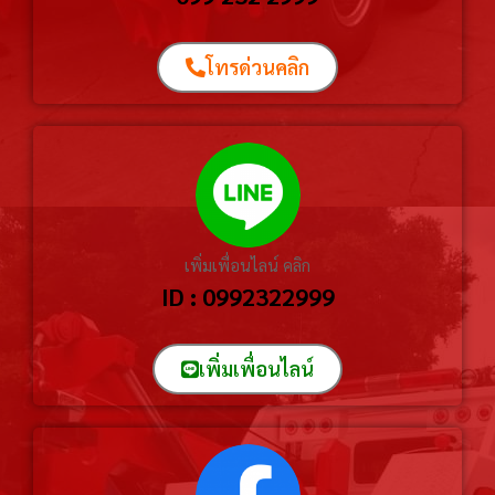
โทรด่วนคลิก
เพิ่มเพื่อนไลน์ คลิก
ID : 0992322999
เพิ่มเพื่อนไลน์