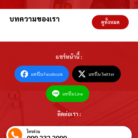
บทความของเรา
ดูทั้งหมด
แชร์หน้านี้ :
แชร์ใน Facebook
แชร์ใน Twitter
แชร์ใน Line
ติดต่อเรา :
โทรด่วน
099 232 2999