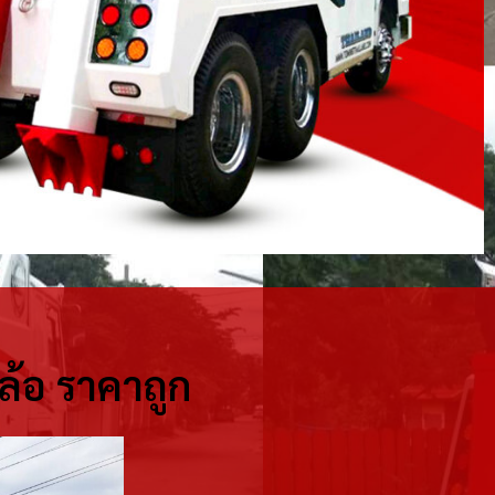
ล้อ ราคาถูก