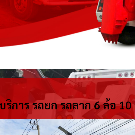
ทบริการ รถยก รถลาก 6 ล้อ 10 