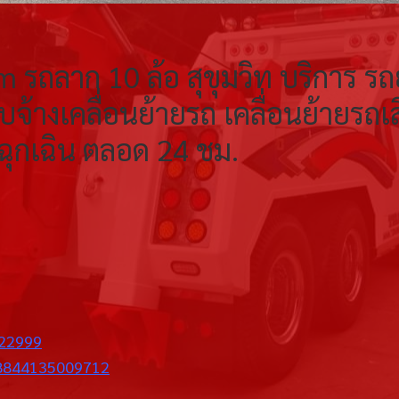
รถลาก 10 ล้อ สุขุมวิท บริการ รถ
บจ้างเคลื่อนย้ายรถ เคลื่อนย้ายรถเส
ฉุกเฉิน ตลอด 24 ชม.
322999
08844135009712