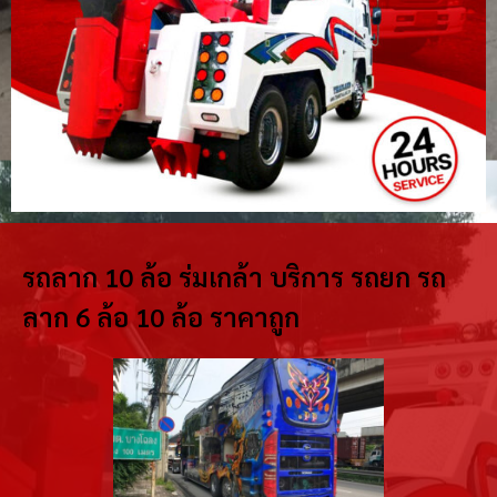
รถลาก 10 ล้อ ร่มเกล้า บริการ รถยก รถ
ลาก 6 ล้อ 10 ล้อ ราคาถูก