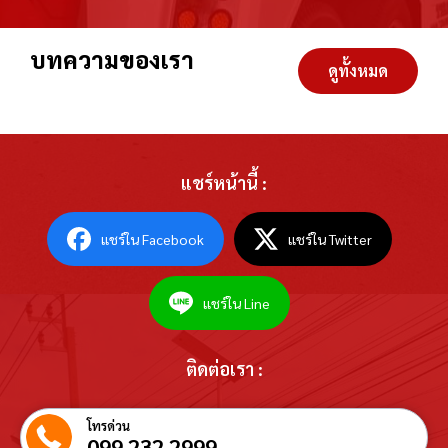
บทความของเรา
ดูทั้งหมด
แชร์หน้านี้ :
แชร์ใน Facebook
แชร์ใน Twitter
แชร์ใน Line
ติดต่อเรา :
โทรด่วน
099 232 2999