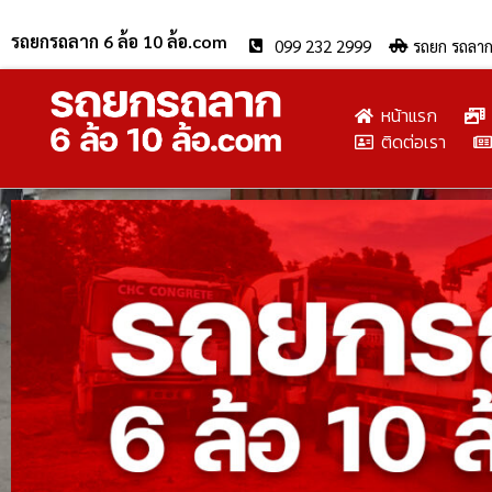
รถยกรถลาก 6 ล้อ 10 ล้อ.com
099 232 2999
รถยก รถลาก 
หน้าแรก
ติดต่อเรา