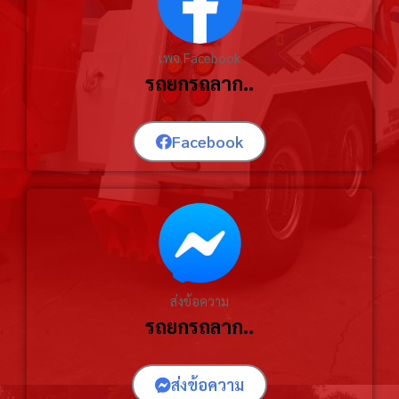
เพจ Facebook
รถยกรถลาก..
Facebook
ส่งข้อความ
รถยกรถลาก..
ส่งข้อความ