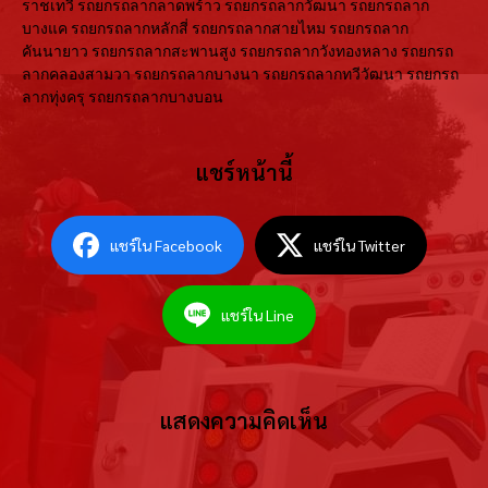
ราชเทวี รถยกรถลากลาดพร้าว รถยกรถลากวัฒนา รถยกรถลาก
บางแค รถยกรถลากหลักสี่ รถยกรถลากสายไหม รถยกรถลาก
คันนายาว รถยกรถลากสะพานสูง รถยกรถลากวังทองหลาง รถยกรถ
ลากคลองสามวา รถยกรถลากบางนา รถยกรถลากทวีวัฒนา รถยกรถ
ลากทุ่งครุ รถยกรถลากบางบอน
แชร์หน้านี้
แชร์ใน Facebook
แชร์ใน Twitter
แชร์ใน Line
แสดงความคิดเห็น