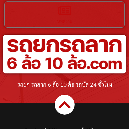
บทความ
รถยก รถลาก 6 ล้อ 10 ล้อ รถบัส 24 ชั่วโมง