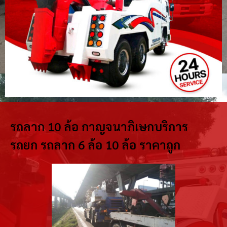
รถลาก 10 ล้อ กาญจนาภิเษกบริการ
รถยก รถลาก 6 ล้อ 10 ล้อ ราคาถูก