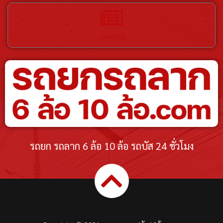
บทความ
รถยก รถลาก 6 ล้อ 10 ล้อ รถบัส 24 ชั่วโมง