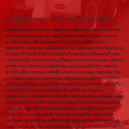
..เราบริการรถยกรถลาก 6 ล้อ 10 ล้อ ตลอด 24 ชั่วโมง..
รถยกรถลากสมุทรปราการ รถยกรถลากเมืองสมุทรปราการ รถยกรถ
ลากบางบ่อ รถยกรถลากบางพลี รถยกรถลากพระประแดง รถยกรถ
ลากพระสมุทรเจดีย์ รถยกรถลากกิ่งบางเสาธง รถยกรถลาก
สมุทรสาคร รถยกรถลากเมืองสมุทรสาคร รถยกรถลากกระทุ่มแบน รถ
ยกรถลากบ้านแพ้ว รถยกรถลากชลบุรี รถยกรถลากเมืองชลบุรี รถยก
รถลากบ้านบึง รถยกรถลากหนองใหญ่ รถยกรถลากบางละมุง รถยกรถ
ลากพานทอง รถยกรถลากพนัสนิคม รถยกรถลากศรีราชา รถยกรถ
ลากเกาะสีชัง รถยกรถลากสัตหีบ รถยกรถลากบ่อทอง รถยกรถลากกิ่ง
เกาะจันทร์ รถยกรถลากบางละมุง รถยกรถลากฉะเชิงเทรา รถยกรถ
ลากเมืองฉะเชิงเทรา รถยกรถลากบางคล้า รถยกรถลากบางน้ำเปรี้ยว
รถยกรถลากบางปะกง รถยกรถลากบ้านโพธิ์ รถยกรถลาก
พนมสารคาม รถยกรถลากราชสาส์น รถยกรถลากสนามชัยเขต รถยก
รถลากแปลงยาว รถยกรถลากท่าตะเกียบ รถยกรถลากกิ่งคลองเขื่อน
รถยกรถลากปราจีนบุรี รถยกรถลากเมืองปราจีนบุรี รถยกรถลาก
กบินทร์บุรี รถยกรถลากนาดี รถยกรถลากบ้านสร้าง รถยกรถลาก
ประจันตคาม รถยกรถลากศรีมหาโพธิ รถยกรถลากศรีมโหสถ รถยก
รถลากนครนายก รถยกรถลากเมืองนครนายก รถยกรถลากปากพลี รถ