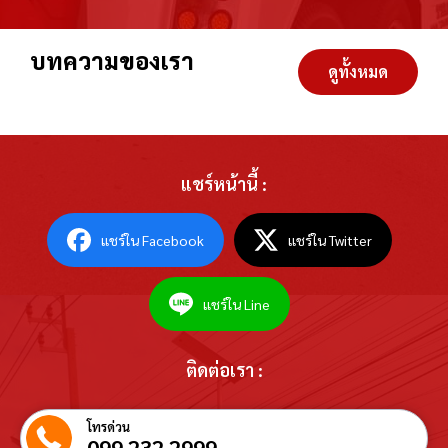
บทความของเรา
ดูทั้งหมด
แชร์หน้านี้ :
แชร์ใน Facebook
แชร์ใน Twitter
แชร์ใน Line
ติดต่อเรา :
โทรด่วน
099 232 2999