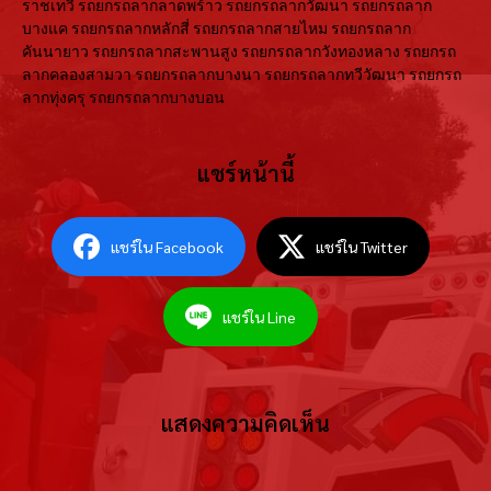
ราชเทวี รถยกรถลากลาดพร้าว รถยกรถลากวัฒนา รถยกรถลาก
บางแค รถยกรถลากหลักสี่ รถยกรถลากสายไหม รถยกรถลาก
คันนายาว รถยกรถลากสะพานสูง รถยกรถลากวังทองหลาง รถยกรถ
ลากคลองสามวา รถยกรถลากบางนา รถยกรถลากทวีวัฒนา รถยกรถ
ลากทุ่งครุ รถยกรถลากบางบอน
แชร์หน้านี้
แชร์ใน Facebook
แชร์ใน Twitter
แชร์ใน Line
แสดงความคิดเห็น