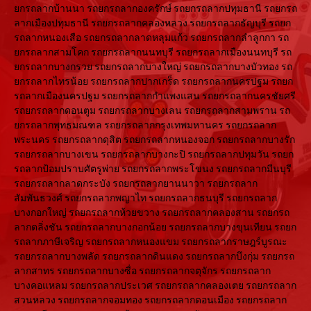
ยกรถลากบ้านนา รถยกรถลากองครักษ์ รถยกรถลากปทุมธานี รถยกรถ
ลากเมืองปทุมธานี รถยกรถลากคลองหลวง รถยกรถลากธัญบุรี รถยก
รถลากหนองเสือ รถยกรถลากลาดหลุมแก้ว รถยกรถลากลำลูกกา รถ
ยกรถลากสามโคก รถยกรถลากนนทบุรี รถยกรถลากเมืองนนทบุรี รถ
ยกรถลากบางกรวย รถยกรถลากบางใหญ่ รถยกรถลากบางบัวทอง รถ
ยกรถลากไทรน้อย รถยกรถลากปากเกร็ด รถยกรถลากนครปฐม รถยก
รถลากเมืองนครปฐม รถยกรถลากกำแพงแสน รถยกรถลากนครชัยศรี
รถยกรถลากดอนตูม รถยกรถลากบางเลน รถยกรถลากสามพราน รถ
ยกรถลากพุทธมณฑล รถยกรถลากกรุงเทพมหานคร รถยกรถลาก
พระนคร รถยกรถลากดุสิต รถยกรถลากหนองจอก รถยกรถลากบางรัก
รถยกรถลากบางเขน รถยกรถลากบางกะปิ รถยกรถลากปทุมวัน รถยก
รถลากป้อมปราบศัตรูพ่าย รถยกรถลากพระโขนง รถยกรถลากมีนบุรี
รถยกรถลากลาดกระบัง รถยกรถลากยานนาวา รถยกรถลาก
สัมพันธวงศ์ รถยกรถลากพญาไท รถยกรถลากธนบุรี รถยกรถลาก
บางกอกใหญ่ รถยกรถลากห้วยขวาง รถยกรถลากคลองสาน รถยกรถ
ลากตลิ่งชัน รถยกรถลากบางกอกน้อย รถยกรถลากบางขุนเทียน รถยก
รถลากภาษีเจริญ รถยกรถลากหนองแขม รถยกรถลากราษฎร์บูรณะ
รถยกรถลากบางพลัด รถยกรถลากดินแดง รถยกรถลากบึงกุ่ม รถยกรถ
ลากสาทร รถยกรถลากบางซื่อ รถยกรถลากจตุจักร รถยกรถลาก
บางคอแหลม รถยกรถลากประเวศ รถยกรถลากคลองเตย รถยกรถลาก
สวนหลวง รถยกรถลากจอมทอง รถยกรถลากดอนเมือง รถยกรถลาก