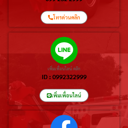
โทรด่วนคลิก
เพิ่มเพื่อนไลน์ คลิก
ID : 0992322999
เพิ่มเพื่อนไลน์