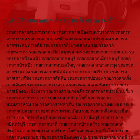
..เราบริการรถยกรถลาก 6 ล้อ 10 ล้อ ตลอด 24 ชั่วโมง..
รถยกรถลากสมุทรปราการ รถยกรถลากเมืองสมุทรปราการ รถยกรถ
ลากบางบ่อ รถยกรถลากบางพลี รถยกรถลากพระประแดง รถยกรถ
ลากพระสมุทรเจดีย์ รถยกรถลากกิ่งบางเสาธง รถยกรถลาก
สมุทรสาคร รถยกรถลากเมืองสมุทรสาคร รถยกรถลากกระทุ่มแบน รถ
ยกรถลากบ้านแพ้ว รถยกรถลากชลบุรี รถยกรถลากเมืองชลบุรี รถยก
รถลากบ้านบึง รถยกรถลากหนองใหญ่ รถยกรถลากบางละมุง รถยกรถ
ลากพานทอง รถยกรถลากพนัสนิคม รถยกรถลากศรีราชา รถยกรถ
ลากเกาะสีชัง รถยกรถลากสัตหีบ รถยกรถลากบ่อทอง รถยกรถลากกิ่ง
เกาะจันทร์ รถยกรถลากบางละมุง รถยกรถลากฉะเชิงเทรา รถยกรถ
ลากเมืองฉะเชิงเทรา รถยกรถลากบางคล้า รถยกรถลากบางน้ำเปรี้ยว
รถยกรถลากบางปะกง รถยกรถลากบ้านโพธิ์ รถยกรถลาก
พนมสารคาม รถยกรถลากราชสาส์น รถยกรถลากสนามชัยเขต รถยก
รถลากแปลงยาว รถยกรถลากท่าตะเกียบ รถยกรถลากกิ่งคลองเขื่อน
รถยกรถลากปราจีนบุรี รถยกรถลากเมืองปราจีนบุรี รถยกรถลาก
กบินทร์บุรี รถยกรถลากนาดี รถยกรถลากบ้านสร้าง รถยกรถลาก
ประจันตคาม รถยกรถลากศรีมหาโพธิ รถยกรถลากศรีมโหสถ รถยก
รถลากนครนายก รถยกรถลากเมืองนครนายก รถยกรถลากปากพลี รถ