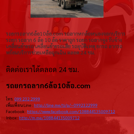
รถยกรถลาก6ล้อ10ล้อ.com รถลากหกล้อหนองจอกบริการ
รถยก รถลาก 6 ล้อ 10 ล้อ ราคาถูก รถยก รถลากจูง รับจ้าง
เคลื่อนย้ายรถ เคลื่อนย้ายรถเสีย รถอุบัติเหตุ ยกรถ ลากรถ
พร้อมบริการช่วยเหลือฉุกเฉิน ตลอด 24 ชม.
ติดต่อเราได้ตลอด 24 ชม.
รถยกรถลาก6ล้อ10ล้อ.com
โทร.
099 232 2999
เพิ่มเพื่อน Line :
http://line.me/ti/p/~0992322999
Facebook :
https://www.facebook.com/108844135009712
Inbox :
http://m.me/108844135009712