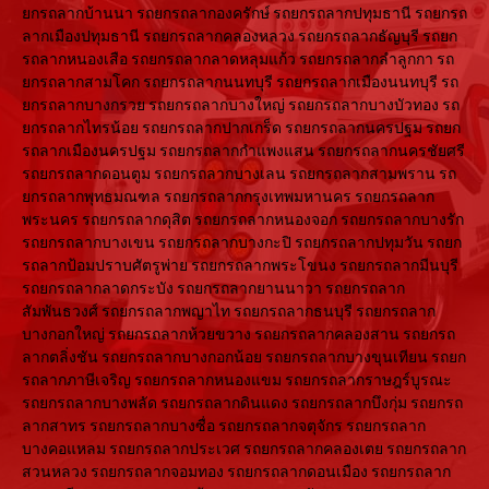
ยกรถลากบ้านนา รถยกรถลากองครักษ์ รถยกรถลากปทุมธานี รถยกรถ
ลากเมืองปทุมธานี รถยกรถลากคลองหลวง รถยกรถลากธัญบุรี รถยก
รถลากหนองเสือ รถยกรถลากลาดหลุมแก้ว รถยกรถลากลำลูกกา รถ
ยกรถลากสามโคก รถยกรถลากนนทบุรี รถยกรถลากเมืองนนทบุรี รถ
ยกรถลากบางกรวย รถยกรถลากบางใหญ่ รถยกรถลากบางบัวทอง รถ
ยกรถลากไทรน้อย รถยกรถลากปากเกร็ด รถยกรถลากนครปฐม รถยก
รถลากเมืองนครปฐม รถยกรถลากกำแพงแสน รถยกรถลากนครชัยศรี
รถยกรถลากดอนตูม รถยกรถลากบางเลน รถยกรถลากสามพราน รถ
ยกรถลากพุทธมณฑล รถยกรถลากกรุงเทพมหานคร รถยกรถลาก
พระนคร รถยกรถลากดุสิต รถยกรถลากหนองจอก รถยกรถลากบางรัก
รถยกรถลากบางเขน รถยกรถลากบางกะปิ รถยกรถลากปทุมวัน รถยก
รถลากป้อมปราบศัตรูพ่าย รถยกรถลากพระโขนง รถยกรถลากมีนบุรี
รถยกรถลากลาดกระบัง รถยกรถลากยานนาวา รถยกรถลาก
สัมพันธวงศ์ รถยกรถลากพญาไท รถยกรถลากธนบุรี รถยกรถลาก
บางกอกใหญ่ รถยกรถลากห้วยขวาง รถยกรถลากคลองสาน รถยกรถ
ลากตลิ่งชัน รถยกรถลากบางกอกน้อย รถยกรถลากบางขุนเทียน รถยก
รถลากภาษีเจริญ รถยกรถลากหนองแขม รถยกรถลากราษฎร์บูรณะ
รถยกรถลากบางพลัด รถยกรถลากดินแดง รถยกรถลากบึงกุ่ม รถยกรถ
ลากสาทร รถยกรถลากบางซื่อ รถยกรถลากจตุจักร รถยกรถลาก
บางคอแหลม รถยกรถลากประเวศ รถยกรถลากคลองเตย รถยกรถลาก
สวนหลวง รถยกรถลากจอมทอง รถยกรถลากดอนเมือง รถยกรถลาก