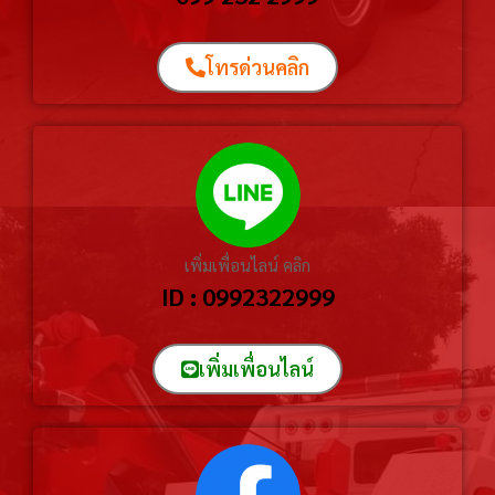
โทรด่วนคลิก
เพิ่มเพื่อนไลน์ คลิก
ID : 0992322999
เพิ่มเพื่อนไลน์