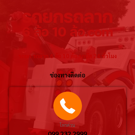
รถยก รถลาก 6 ล้อ 10 ล้อ รถบัส 24 ชั่วโมง
ช่องทางติดต่อ
โทรด่วน
099 232 2999