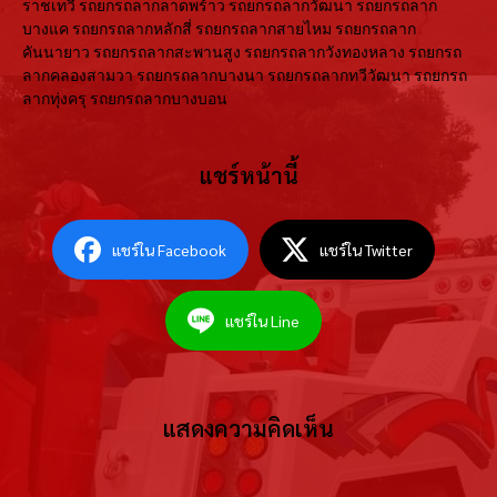
ราชเทวี รถยกรถลากลาดพร้าว รถยกรถลากวัฒนา รถยกรถลาก
บางแค รถยกรถลากหลักสี่ รถยกรถลากสายไหม รถยกรถลาก
คันนายาว รถยกรถลากสะพานสูง รถยกรถลากวังทองหลาง รถยกรถ
ลากคลองสามวา รถยกรถลากบางนา รถยกรถลากทวีวัฒนา รถยกรถ
ลากทุ่งครุ รถยกรถลากบางบอน
แชร์หน้านี้
แชร์ใน Facebook
แชร์ใน Twitter
แชร์ใน Line
แสดงความคิดเห็น