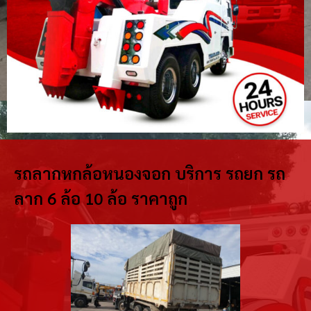
รถลากหกล้อหนองจอก บริการ รถยก รถ
ลาก 6 ล้อ 10 ล้อ ราคาถูก