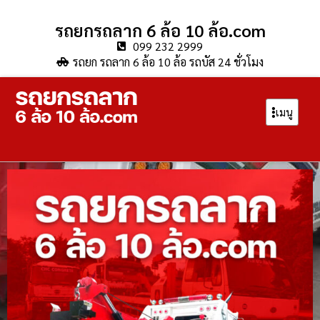
รถยกรถลาก 6 ล้อ 10 ล้อ.com
099 232 2999
รถยก รถลาก 6 ล้อ 10 ล้อ รถบัส 24 ชั่วโมง
เมนู