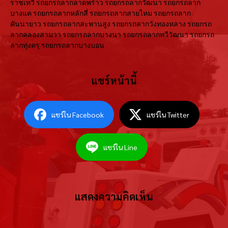
ราชเทวี รถยกรถลากลาดพร้าว รถยกรถลากวัฒนา รถยกรถลาก
บางแค รถยกรถลากหลักสี่ รถยกรถลากสายไหม รถยกรถลาก
คันนายาว รถยกรถลากสะพานสูง รถยกรถลากวังทองหลาง รถยกรถ
ลากคลองสามวา รถยกรถลากบางนา รถยกรถลากทวีวัฒนา รถยกรถ
ลากทุ่งครุ รถยกรถลากบางบอน
แชร์หน้านี้
แชร์ใน Facebook
แชร์ใน Twitter
แชร์ใน Line
แสดงความคิดเห็น