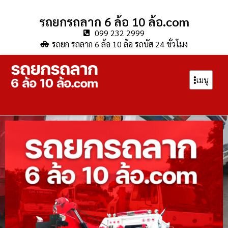
รถยกรถลาก 6 ล้อ 10 ล้อ.com
099 232 2999
รถยก รถลาก 6 ล้อ 10 ล้อ รถบัส 24 ชั่วโมง
เมนู