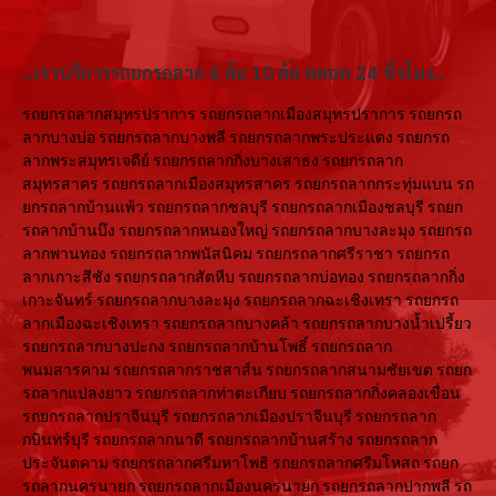
..เราบริการรถยกรถลาก 6 ล้อ 10 ล้อ ตลอด 24 ชั่วโมง..
รถยกรถลากสมุทรปราการ รถยกรถลากเมืองสมุทรปราการ รถยกรถ
ลากบางบ่อ รถยกรถลากบางพลี รถยกรถลากพระประแดง รถยกรถ
ลากพระสมุทรเจดีย์ รถยกรถลากกิ่งบางเสาธง รถยกรถลาก
สมุทรสาคร รถยกรถลากเมืองสมุทรสาคร รถยกรถลากกระทุ่มแบน รถ
ยกรถลากบ้านแพ้ว รถยกรถลากชลบุรี รถยกรถลากเมืองชลบุรี รถยก
รถลากบ้านบึง รถยกรถลากหนองใหญ่ รถยกรถลากบางละมุง รถยกรถ
ลากพานทอง รถยกรถลากพนัสนิคม รถยกรถลากศรีราชา รถยกรถ
ลากเกาะสีชัง รถยกรถลากสัตหีบ รถยกรถลากบ่อทอง รถยกรถลากกิ่ง
เกาะจันทร์ รถยกรถลากบางละมุง รถยกรถลากฉะเชิงเทรา รถยกรถ
ลากเมืองฉะเชิงเทรา รถยกรถลากบางคล้า รถยกรถลากบางน้ำเปรี้ยว
รถยกรถลากบางปะกง รถยกรถลากบ้านโพธิ์ รถยกรถลาก
พนมสารคาม รถยกรถลากราชสาส์น รถยกรถลากสนามชัยเขต รถยก
รถลากแปลงยาว รถยกรถลากท่าตะเกียบ รถยกรถลากกิ่งคลองเขื่อน
รถยกรถลากปราจีนบุรี รถยกรถลากเมืองปราจีนบุรี รถยกรถลาก
กบินทร์บุรี รถยกรถลากนาดี รถยกรถลากบ้านสร้าง รถยกรถลาก
ประจันตคาม รถยกรถลากศรีมหาโพธิ รถยกรถลากศรีมโหสถ รถยก
รถลากนครนายก รถยกรถลากเมืองนครนายก รถยกรถลากปากพลี รถ