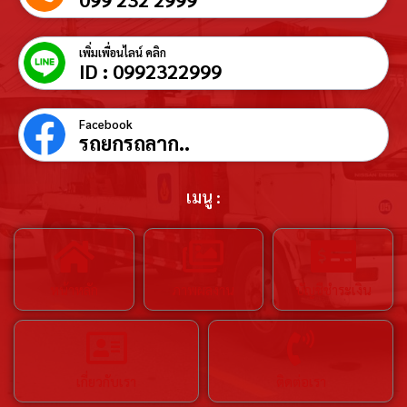
เพิ่มเพื่อนไลน์ คลิก
ID : 0992322999
Facebook
รถยกรถลาก..
เมนู :
หน้าหลัก
ภาพผลงาน
บัญชีชำระเงิน
เกี่ยวกับเรา
ติดต่อเรา