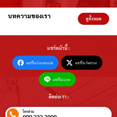
บทความของเรา
ดูทั้งหมด
แชร์หน้านี้ :
แชร์ใน Facebook
แชร์ใน Twitter
แชร์ใน Line
ติดต่อเรา :
โทรด่วน
099 232 2999