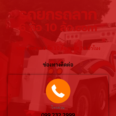
รถยก รถลาก 6 ล้อ 10 ล้อ รถบัส 24 ชั่วโมง
ช่องทางติดต่อ
โทรด่วน
099 232 2999