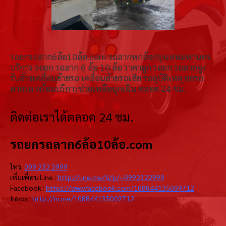
รถยกรถลาก6ล้อ10ล้อ.com รถลากหกล้อกรุงเทพมหานคร
บริการ รถยก รถลาก 6 ล้อ 10 ล้อ ราคาถูก รถยก รถลากจูง
รับจ้างเคลื่อนย้ายรถ เคลื่อนย้ายรถเสีย รถอุบัติเหตุ ยกรถ
ลากรถ พร้อมบริการช่วยเหลือฉุกเฉิน ตลอด 24 ชม.
ติดต่อเราได้ตลอด 24 ชม.
รถยกรถลาก6ล้อ10ล้อ.com
โทร.
099 232 2999
เพิ่มเพื่อน Line :
http://line.me/ti/p/~0992322999
Facebook :
https://www.facebook.com/108844135009712
Inbox :
http://m.me/108844135009712