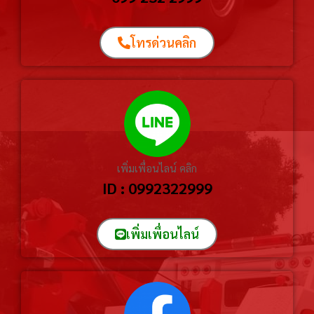
โทรด่วนคลิก
เพิ่มเพื่อนไลน์ คลิก
ID : 0992322999
เพิ่มเพื่อนไลน์