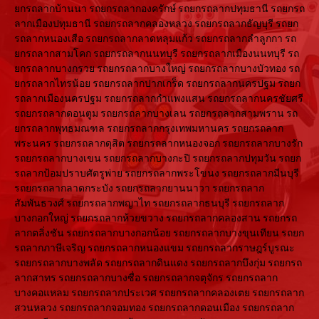
ยกรถลากบ้านนา รถยกรถลากองครักษ์ รถยกรถลากปทุมธานี รถยกรถ
ลากเมืองปทุมธานี รถยกรถลากคลองหลวง รถยกรถลากธัญบุรี รถยก
รถลากหนองเสือ รถยกรถลากลาดหลุมแก้ว รถยกรถลากลำลูกกา รถ
ยกรถลากสามโคก รถยกรถลากนนทบุรี รถยกรถลากเมืองนนทบุรี รถ
ยกรถลากบางกรวย รถยกรถลากบางใหญ่ รถยกรถลากบางบัวทอง รถ
ยกรถลากไทรน้อย รถยกรถลากปากเกร็ด รถยกรถลากนครปฐม รถยก
รถลากเมืองนครปฐม รถยกรถลากกำแพงแสน รถยกรถลากนครชัยศรี
รถยกรถลากดอนตูม รถยกรถลากบางเลน รถยกรถลากสามพราน รถ
ยกรถลากพุทธมณฑล รถยกรถลากกรุงเทพมหานคร รถยกรถลาก
พระนคร รถยกรถลากดุสิต รถยกรถลากหนองจอก รถยกรถลากบางรัก
รถยกรถลากบางเขน รถยกรถลากบางกะปิ รถยกรถลากปทุมวัน รถยก
รถลากป้อมปราบศัตรูพ่าย รถยกรถลากพระโขนง รถยกรถลากมีนบุรี
รถยกรถลากลาดกระบัง รถยกรถลากยานนาวา รถยกรถลาก
สัมพันธวงศ์ รถยกรถลากพญาไท รถยกรถลากธนบุรี รถยกรถลาก
บางกอกใหญ่ รถยกรถลากห้วยขวาง รถยกรถลากคลองสาน รถยกรถ
ลากตลิ่งชัน รถยกรถลากบางกอกน้อย รถยกรถลากบางขุนเทียน รถยก
รถลากภาษีเจริญ รถยกรถลากหนองแขม รถยกรถลากราษฎร์บูรณะ
รถยกรถลากบางพลัด รถยกรถลากดินแดง รถยกรถลากบึงกุ่ม รถยกรถ
ลากสาทร รถยกรถลากบางซื่อ รถยกรถลากจตุจักร รถยกรถลาก
บางคอแหลม รถยกรถลากประเวศ รถยกรถลากคลองเตย รถยกรถลาก
สวนหลวง รถยกรถลากจอมทอง รถยกรถลากดอนเมือง รถยกรถลาก