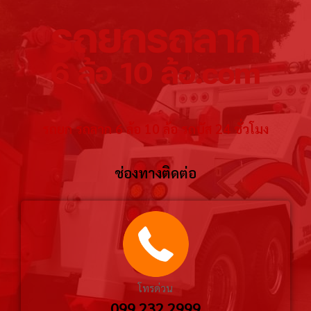
รถยก รถลาก 6 ล้อ 10 ล้อ รถบัส 24 ชั่วโมง
ช่องทางติดต่อ
โทรด่วน
099 232 2999