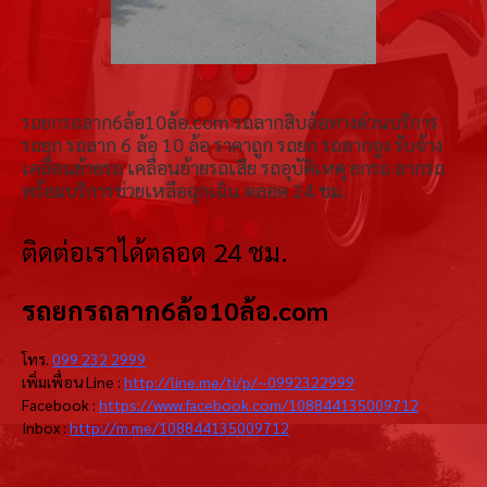
รถยกรถลาก6ล้อ10ล้อ.com รถลากสิบล้อทางด่วนบริการ
รถยก รถลาก 6 ล้อ 10 ล้อ ราคาถูก รถยก รถลากจูง รับจ้าง
เคลื่อนย้ายรถ เคลื่อนย้ายรถเสีย รถอุบัติเหตุ ยกรถ ลากรถ
พร้อมบริการช่วยเหลือฉุกเฉิน ตลอด 24 ชม.
ติดต่อเราได้ตลอด 24 ชม.
รถยกรถลาก6ล้อ10ล้อ.com
โทร.
099 232 2999
เพิ่มเพื่อน Line :
http://line.me/ti/p/~0992322999
Facebook :
https://www.facebook.com/108844135009712
Inbox :
http://m.me/108844135009712