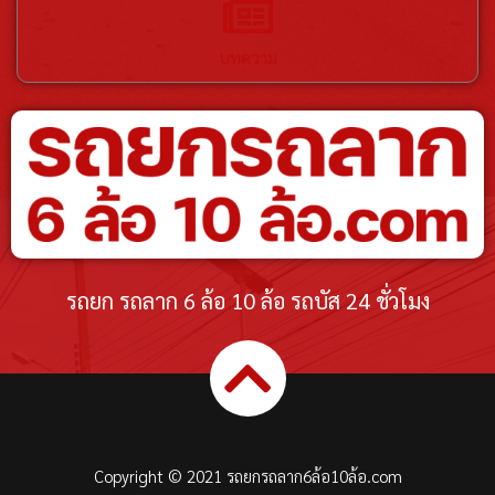
บทความ
รถยก รถลาก 6 ล้อ 10 ล้อ รถบัส 24 ชั่วโมง
Copyright © 2021 รถยกรถลาก6ล้อ10ล้อ.com