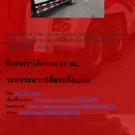
รถยก รถลาก 6 ล้อ 10 ล้อ ปทุมธานี ยกรถบัส ลากรถบัส ยก
หกล้อ ยกสิบล้อ ลากหกล้อ ลากสิบล้อ ยกรถใหญ่ ลากรถ
ใหญ่ ราคาถูก 24 ชม.
ติดต่อเราได้ตลอด 24 ชม.
รถยกรถลาก6ล้อ10ล้อ.com
โทร.
099 232 2999
เพิ่มเพื่อน Line :
http://line.me/ti/p/~0992322999
Facebook :
https://www.facebook.com/108844135009712
Inbox :
http://m.me/108844135009712