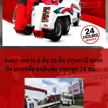
รถยก รถลาก 6 ล้อ 10 ล้อ ปทุมธานี ยกรถ
บัส ยกหกล้อ ยกสิบล้อ ราคาถูก 24 ชม.