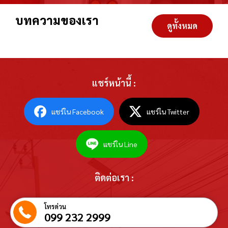
บทความของเรา
ดูทั้งหมด
แชร์หน้านี้ :
แชร์ใน Facebook
แชร์ใน Twitter
แชร์ใน Line
ติดต่อเรา :
โทรด่วน
099 232 2999