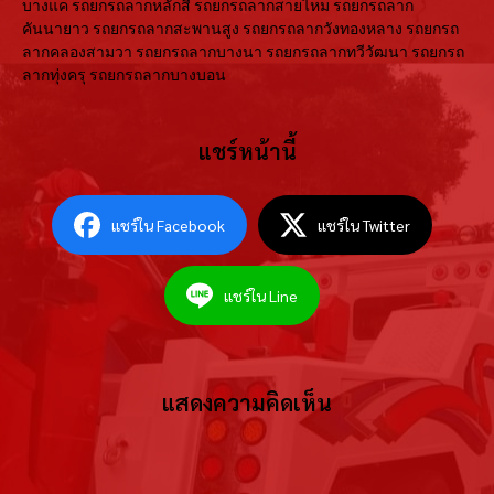
บางแค รถยกรถลากหลักสี่ รถยกรถลากสายไหม รถยกรถลาก
คันนายาว รถยกรถลากสะพานสูง รถยกรถลากวังทองหลาง รถยกรถ
ลากคลองสามวา รถยกรถลากบางนา รถยกรถลากทวีวัฒนา รถยกรถ
ลากทุ่งครุ รถยกรถลากบางบอน
แชร์หน้านี้
แชร์ใน Facebook
แชร์ใน Twitter
แชร์ใน Line
แสดงความคิดเห็น