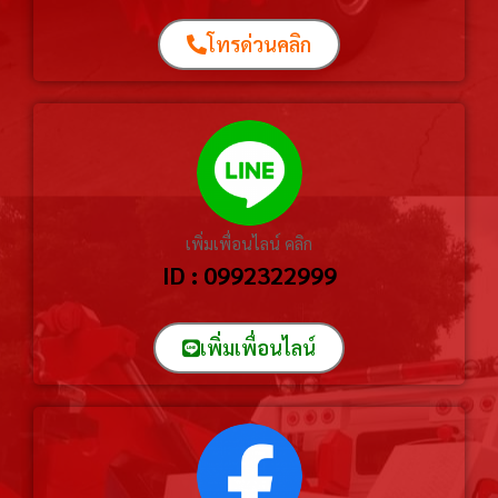
โทรด่วนคลิก
เพิ่มเพื่อนไลน์ คลิก
ID : 0992322999
เพิ่มเพื่อนไลน์