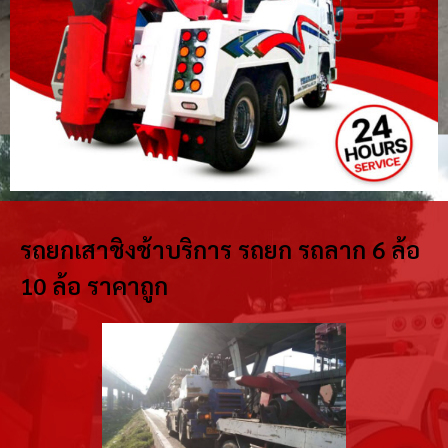
รถยกเสาชิงช้าบริการ รถยก รถลาก 6 ล้อ
10 ล้อ ราคาถูก