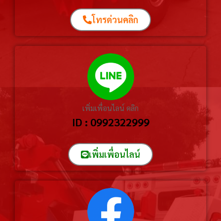
โทรด่วนคลิก
เพิ่มเพื่อนไลน์ คลิก
ID : 0992322999
เพิ่มเพื่อนไลน์