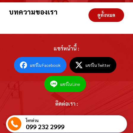
บทความของเรา
ดูทั้งหมด
แชร์หน้านี้ :
แชร์ใน Facebook
แชร์ใน Twitter
แชร์ใน Line
ติดต่อเรา :
โทรด่วน
099 232 2999