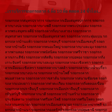
..เราบริการรถยกรถลาก 6 ล้อ 10 ล้อ ตลอด 24 ชั่วโมง..
รถยกรถลากสมุทรปราการ รถยกรถลากเมืองสมุทรปราการ รถยกรถ
ลากบางบ่อ รถยกรถลากบางพลี รถยกรถลากพระประแดง รถยกรถ
ลากพระสมุทรเจดีย์ รถยกรถลากกิ่งบางเสาธง รถยกรถลาก
สมุทรสาคร รถยกรถลากเมืองสมุทรสาคร รถยกรถลากกระทุ่มแบน รถ
ยกรถลากบ้านแพ้ว รถยกรถลากชลบุรี รถยกรถลากเมืองชลบุรี รถยก
รถลากบ้านบึง รถยกรถลากหนองใหญ่ รถยกรถลากบางละมุง รถยกรถ
ลากพานทอง รถยกรถลากพนัสนิคม รถยกรถลากศรีราชา รถยกรถ
ลากเกาะสีชัง รถยกรถลากสัตหีบ รถยกรถลากบ่อทอง รถยกรถลากกิ่ง
เกาะจันทร์ รถยกรถลากบางละมุง รถยกรถลากฉะเชิงเทรา รถยกรถ
ลากเมืองฉะเชิงเทรา รถยกรถลากบางคล้า รถยกรถลากบางน้ำเปรี้ยว
รถยกรถลากบางปะกง รถยกรถลากบ้านโพธิ์ รถยกรถลาก
พนมสารคาม รถยกรถลากราชสาส์น รถยกรถลากสนามชัยเขต รถยก
รถลากแปลงยาว รถยกรถลากท่าตะเกียบ รถยกรถลากกิ่งคลองเขื่อน
รถยกรถลากปราจีนบุรี รถยกรถลากเมืองปราจีนบุรี รถยกรถลาก
กบินทร์บุรี รถยกรถลากนาดี รถยกรถลากบ้านสร้าง รถยกรถลาก
ประจันตคาม รถยกรถลากศรีมหาโพธิ รถยกรถลากศรีมโหสถ รถยก
รถลากนครนายก รถยกรถลากเมืองนครนายก รถยกรถลากปากพลี รถ
ยกรถลากบ้านนา รถยกรถลากองครักษ์ รถยกรถลากปทุมธานี รถยกรถ