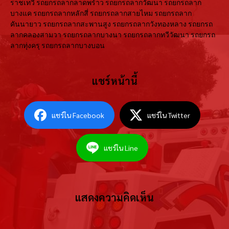
ราชเทวี รถยกรถลากลาดพร้าว รถยกรถลากวัฒนา รถยกรถลาก
บางแค รถยกรถลากหลักสี่ รถยกรถลากสายไหม รถยกรถลาก
คันนายาว รถยกรถลากสะพานสูง รถยกรถลากวังทองหลาง รถยกรถ
ลากคลองสามวา รถยกรถลากบางนา รถยกรถลากทวีวัฒนา รถยกรถ
ลากทุ่งครุ รถยกรถลากบางบอน
แชร์หน้านี้
แชร์ใน Facebook
แชร์ใน Twitter
แชร์ใน Line
แสดงความคิดเห็น