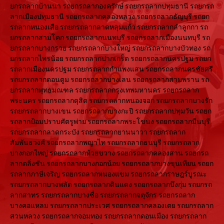
ยกรถลากบ้านนา รถยกรถลากองครักษ์ รถยกรถลากปทุมธานี รถยกรถ
ลากเมืองปทุมธานี รถยกรถลากคลองหลวง รถยกรถลากธัญบุรี รถยก
รถลากหนองเสือ รถยกรถลากลาดหลุมแก้ว รถยกรถลากลำลูกกา รถ
ยกรถลากสามโคก รถยกรถลากนนทบุรี รถยกรถลากเมืองนนทบุรี รถ
ยกรถลากบางกรวย รถยกรถลากบางใหญ่ รถยกรถลากบางบัวทอง รถ
ยกรถลากไทรน้อย รถยกรถลากปากเกร็ด รถยกรถลากนครปฐม รถยก
รถลากเมืองนครปฐม รถยกรถลากกำแพงแสน รถยกรถลากนครชัยศรี
รถยกรถลากดอนตูม รถยกรถลากบางเลน รถยกรถลากสามพราน รถ
ยกรถลากพุทธมณฑล รถยกรถลากกรุงเทพมหานคร รถยกรถลาก
พระนคร รถยกรถลากดุสิต รถยกรถลากหนองจอก รถยกรถลากบางรัก
รถยกรถลากบางเขน รถยกรถลากบางกะปิ รถยกรถลากปทุมวัน รถยก
รถลากป้อมปราบศัตรูพ่าย รถยกรถลากพระโขนง รถยกรถลากมีนบุรี
รถยกรถลากลาดกระบัง รถยกรถลากยานนาวา รถยกรถลาก
สัมพันธวงศ์ รถยกรถลากพญาไท รถยกรถลากธนบุรี รถยกรถลาก
บางกอกใหญ่ รถยกรถลากห้วยขวาง รถยกรถลากคลองสาน รถยกรถ
ลากตลิ่งชัน รถยกรถลากบางกอกน้อย รถยกรถลากบางขุนเทียน รถยก
รถลากภาษีเจริญ รถยกรถลากหนองแขม รถยกรถลากราษฎร์บูรณะ
รถยกรถลากบางพลัด รถยกรถลากดินแดง รถยกรถลากบึงกุ่ม รถยกรถ
ลากสาทร รถยกรถลากบางซื่อ รถยกรถลากจตุจักร รถยกรถลาก
บางคอแหลม รถยกรถลากประเวศ รถยกรถลากคลองเตย รถยกรถลาก
สวนหลวง รถยกรถลากจอมทอง รถยกรถลากดอนเมือง รถยกรถลาก