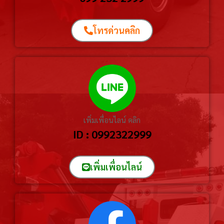
โทรด่วนคลิก
เพิ่มเพื่อนไลน์ คลิก
ID : 0992322999
เพิ่มเพื่อนไลน์