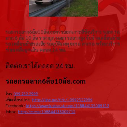
รถยกรถลาก6ล้อ10ล้อ.com รถยกเกาะสีชังบริการ รถยก รถ
ลาก 6 ล้อ 10 ล้อ ราคาถูก รถยก รถลากจูง รับจ้างเคลื่อนย้าย
รถ เคลื่อนย้ายรถเสีย รถอุบัติเหตุ ยกรถ ลากรถ พร้อมบริการ
ช่วยเหลือฉุกเฉิน ตลอด 24 ชม.
ติดต่อเราได้ตลอด 24 ชม.
รถยกรถลาก6ล้อ10ล้อ.com
โทร.
099 232 2999
เพิ่มเพื่อน Line :
http://line.me/ti/p/~0992322999
Facebook :
https://www.facebook.com/108844135009712
Inbox :
http://m.me/108844135009712