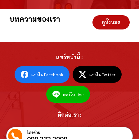
บทความของเรา
ดูทั้งหมด
แชร์หน้านี้ :
แชร์ใน Facebook
แชร์ใน Twitter
แชร์ใน Line
ติดต่อเรา :
โทรด่วน
099 232 2999