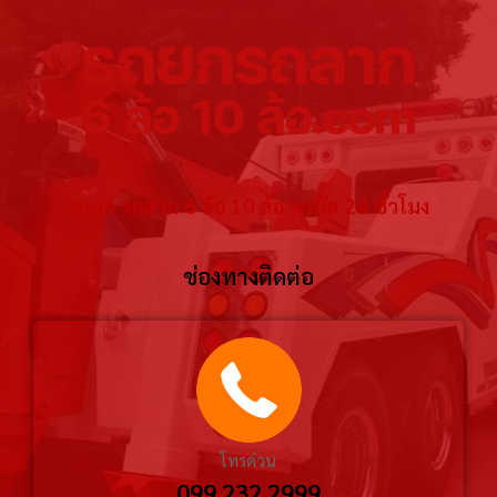
รถยก รถลาก 6 ล้อ 10 ล้อ รถบัส 24 ชั่วโมง
ช่องทางติดต่อ
โทรด่วน
099 232 2999