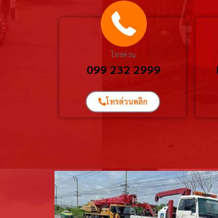
โทรด่วน
099 232 2999
โทรด่วนคลิก