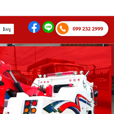
099 232 2999
เมนู