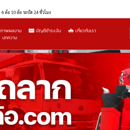
6 ล้อ 10 ล้อ รถบัส 24 ชั่วโมง
ภาพผลงาน
บัญชีชำระเงิน
เกี่ยวกับเรา
บทความ