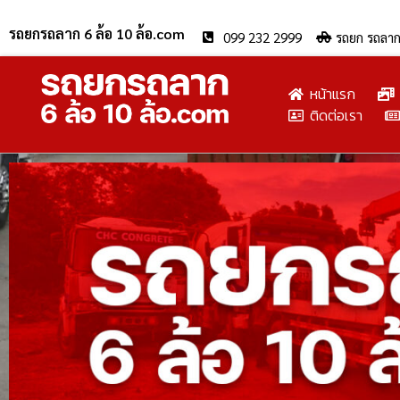
รถยกรถลาก 6 ล้อ 10 ล้อ.com
099 232 2999
รถยก รถลาก 
หน้าแรก
ติดต่อเรา