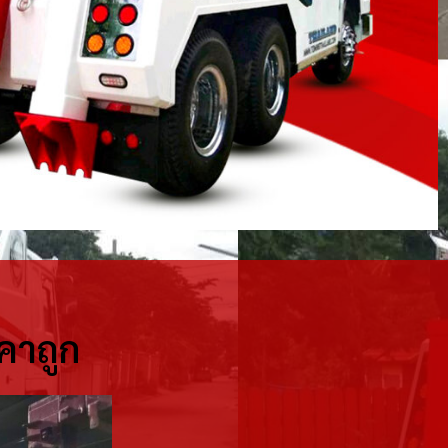
คาถูก