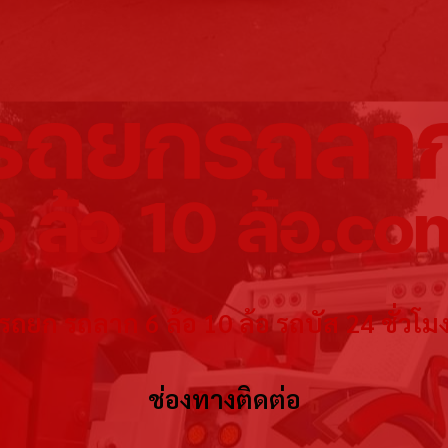
รถยก รถลาก 6 ล้อ 10 ล้อ รถบัส 24 ชั่วโม
ช่องทางติดต่อ