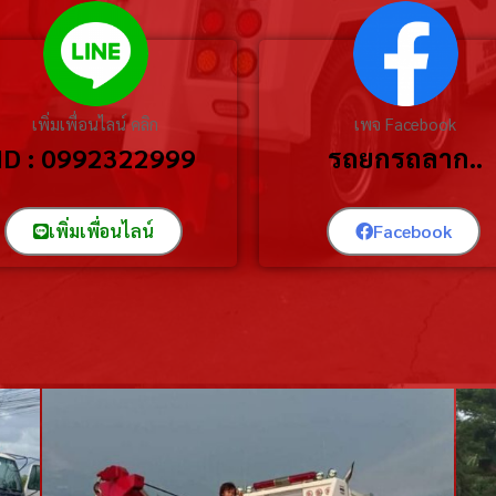
เพิ่มเพื่อนไลน์ คลิก
เพจ Facebook
ID : 0992322999
รถยกรถลาก..
เพิ่มเพื่อนไลน์
Facebook