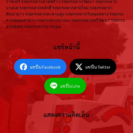
ราชเทวี รถยกรถลากลาดพร้าว รถยกรถลากวัฒนา รถยกรถลาก
บางแค รถยกรถลากหลักสี่ รถยกรถลากสายไหม รถยกรถลาก
คันนายาว รถยกรถลากสะพานสูง รถยกรถลากวังทองหลาง รถยกรถ
ลากคลองสามวา รถยกรถลากบางนา รถยกรถลากทวีวัฒนา รถยกรถ
ลากทุ่งครุ รถยกรถลากบางบอน
แชร์หน้านี้
แชร์ใน Facebook
แชร์ใน Twitter
แชร์ใน Line
แสดงความคิดเห็น