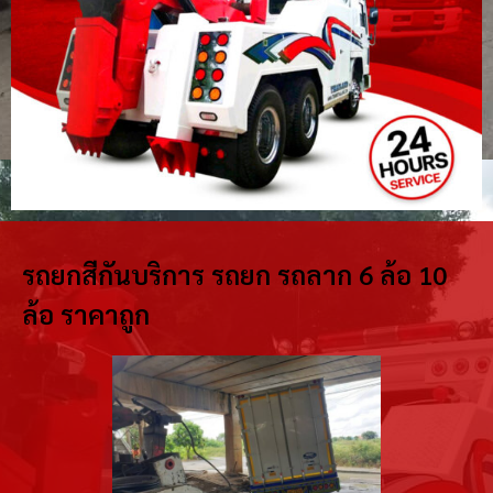
รถยกสีกันบริการ รถยก รถลาก 6 ล้อ 10
ล้อ ราคาถูก