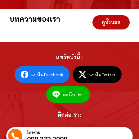
บทความของเรา
ดูทั้งหมด
แชร์หน้านี้ :
แชร์ใน Facebook
แชร์ใน Twitter
แชร์ใน Line
ติดต่อเรา :
โทรด่วน
099 232 2999