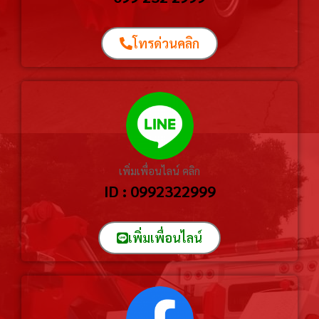
โทรด่วนคลิก
เพิ่มเพื่อนไลน์ คลิก
ID : 0992322999
เพิ่มเพื่อนไลน์