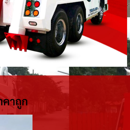
าคาถูก