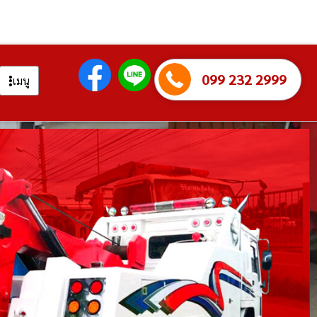
099 232 2999
เมนู