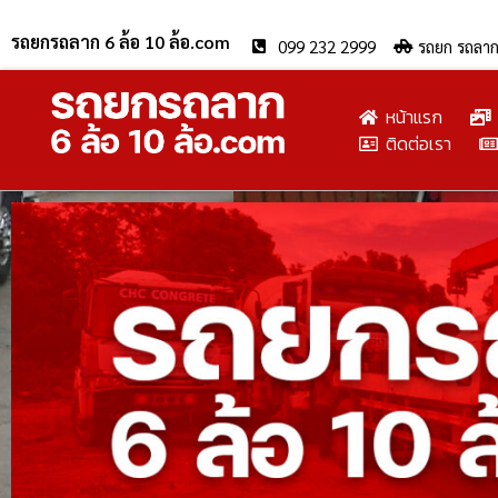
รถยกรถลาก 6 ล้อ 10 ล้อ.com
099 232 2999
รถยก รถลาก 
หน้าแรก
ติดต่อเรา