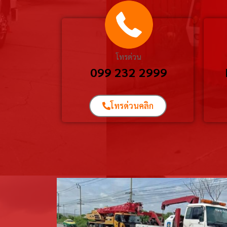
โทรด่วน
099 232 2999
โทรด่วนคลิก