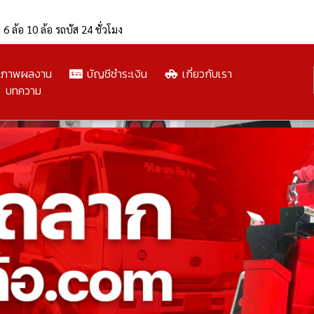
6 ล้อ 10 ล้อ รถบัส 24 ชั่วโมง
ภาพผลงาน
บัญชีชำระเงิน
เกี่ยวกับเรา
บทความ