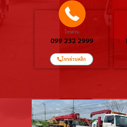
โทรด่วน
099 232 2999
โทรด่วนคลิก