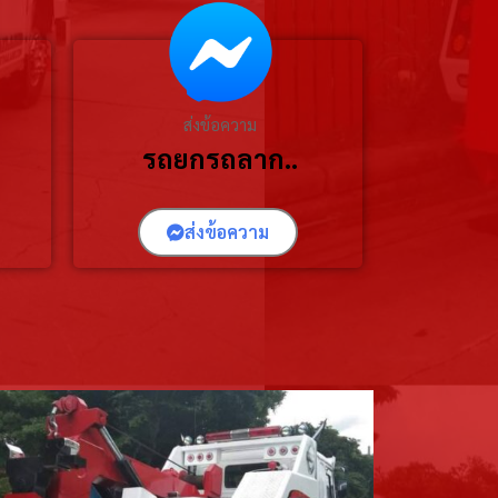
ส่งข้อความ
รถยกรถลาก..
ส่งข้อความ