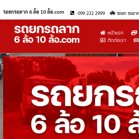
รถยกรถลาก 6 ล้อ 10 ล้อ.com
099 232 2999
รถยก รถลาก 
หน้าแรก
ติดต่อเรา