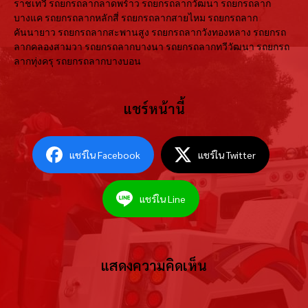
ราชเทวี รถยกรถลากลาดพร้าว รถยกรถลากวัฒนา รถยกรถลาก
บางแค รถยกรถลากหลักสี่ รถยกรถลากสายไหม รถยกรถลาก
คันนายาว รถยกรถลากสะพานสูง รถยกรถลากวังทองหลาง รถยกรถ
ลากคลองสามวา รถยกรถลากบางนา รถยกรถลากทวีวัฒนา รถยกรถ
ลากทุ่งครุ รถยกรถลากบางบอน
แชร์หน้านี้
แชร์ใน Facebook
แชร์ใน Twitter
แชร์ใน Line
แสดงความคิดเห็น