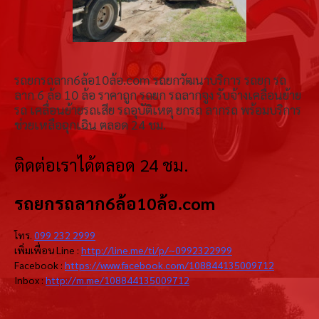
รถยกรถลาก6ล้อ10ล้อ.com รถยกวัฒนาบริการ รถยก รถ
ลาก 6 ล้อ 10 ล้อ ราคาถูก รถยก รถลากจูง รับจ้างเคลื่อนย้าย
รถ เคลื่อนย้ายรถเสีย รถอุบัติเหตุ ยกรถ ลากรถ พร้อมบริการ
ช่วยเหลือฉุกเฉิน ตลอด 24 ชม.
ติดต่อเราได้ตลอด 24 ชม.
รถยกรถลาก6ล้อ10ล้อ.com
โทร.
099 232 2999
เพิ่มเพื่อน Line :
http://line.me/ti/p/~0992322999
Facebook :
https://www.facebook.com/108844135009712
Inbox :
http://m.me/108844135009712