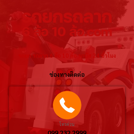
รถยก รถลาก 6 ล้อ 10 ล้อ รถบัส 24 ชั่วโมง
ช่องทางติดต่อ
โทรด่วน
099 232 2999