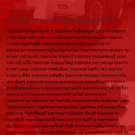
..เราบริการรถยกรถลาก 6 ล้อ 10 ล้อ ตลอด 24 ชั่วโมง..
รถยกรถลากสมุทรปราการ รถยกรถลากเมืองสมุทรปราการ รถยกรถ
ลากบางบ่อ รถยกรถลากบางพลี รถยกรถลากพระประแดง รถยกรถ
ลากพระสมุทรเจดีย์ รถยกรถลากกิ่งบางเสาธง รถยกรถลาก
สมุทรสาคร รถยกรถลากเมืองสมุทรสาคร รถยกรถลากกระทุ่มแบน รถ
ยกรถลากบ้านแพ้ว รถยกรถลากชลบุรี รถยกรถลากเมืองชลบุรี รถยก
รถลากบ้านบึง รถยกรถลากหนองใหญ่ รถยกรถลากบางละมุง รถยกรถ
ลากพานทอง รถยกรถลากพนัสนิคม รถยกรถลากศรีราชา รถยกรถ
ลากเกาะสีชัง รถยกรถลากสัตหีบ รถยกรถลากบ่อทอง รถยกรถลากกิ่ง
เกาะจันทร์ รถยกรถลากบางละมุง รถยกรถลากฉะเชิงเทรา รถยกรถ
ลากเมืองฉะเชิงเทรา รถยกรถลากบางคล้า รถยกรถลากบางน้ำเปรี้ยว
รถยกรถลากบางปะกง รถยกรถลากบ้านโพธิ์ รถยกรถลาก
พนมสารคาม รถยกรถลากราชสาส์น รถยกรถลากสนามชัยเขต รถยก
รถลากแปลงยาว รถยกรถลากท่าตะเกียบ รถยกรถลากกิ่งคลองเขื่อน
รถยกรถลากปราจีนบุรี รถยกรถลากเมืองปราจีนบุรี รถยกรถลาก
กบินทร์บุรี รถยกรถลากนาดี รถยกรถลากบ้านสร้าง รถยกรถลาก
ประจันตคาม รถยกรถลากศรีมหาโพธิ รถยกรถลากศรีมโหสถ รถยก
รถลากนครนายก รถยกรถลากเมืองนครนายก รถยกรถลากปากพลี รถ