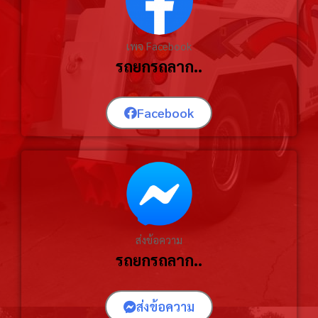
เพจ Facebook
รถยกรถลาก..
Facebook
ส่งข้อความ
รถยกรถลาก..
ส่งข้อความ