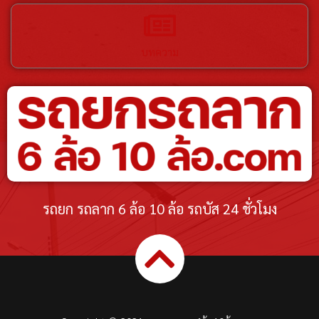
บทความ
รถยก รถลาก 6 ล้อ 10 ล้อ รถบัส 24 ชั่วโมง