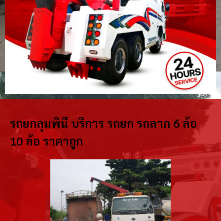
รถยกลุมพินี บริการ รถยก รถลาก 6 ล้อ
10 ล้อ ราคาถูก