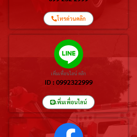
โทรด่วนคลิก
เพิ่มเพื่อนไลน์ คลิก
ID : 0992322999
เพิ่มเพื่อนไลน์