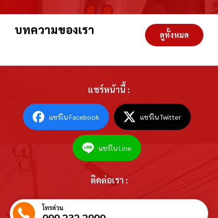
บทความของเรา
ดูทั้งหมด
แชร์หน้านี้ :
แชร์ใน Facebook
แชร์ใน Twitter
แชร์ใน Line
ติดต่อเรา :
โทรด่วน
099 232 2999