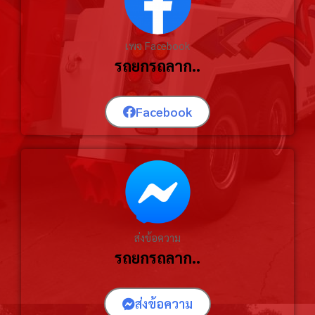
เพจ Facebook
รถยกรถลาก..
Facebook
ส่งข้อความ
รถยกรถลาก..
ส่งข้อความ