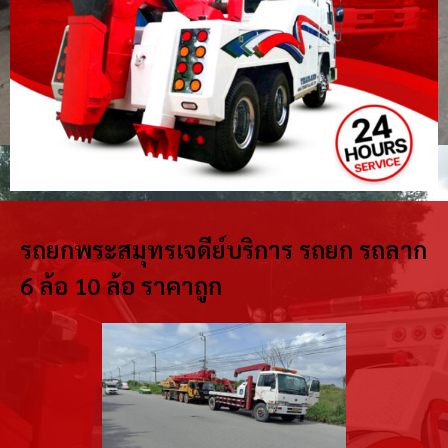
รถยกพระสมุทรเจดีย์บริการ รถยก รถลาก
6 ล้อ 10 ล้อ ราคาถูก