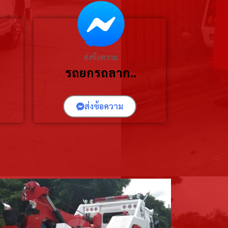
ส่งข้อความ
รถยกรถลาก..
ส่งข้อความ