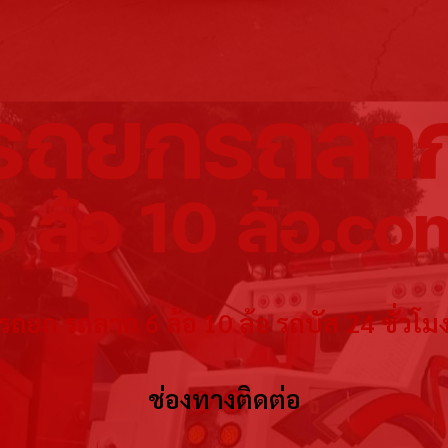
รถยก รถลาก 6 ล้อ 10 ล้อ รถบัส 24 ชั่วโม
ช่องทางติดต่อ