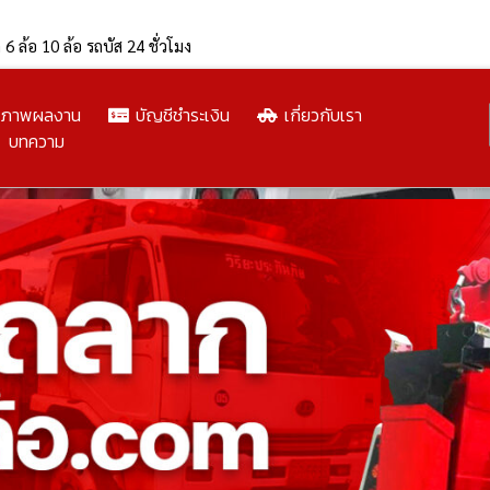
6 ล้อ 10 ล้อ รถบัส 24 ชั่วโมง
ภาพผลงาน
บัญชีชำระเงิน
เกี่ยวกับเรา
บทความ