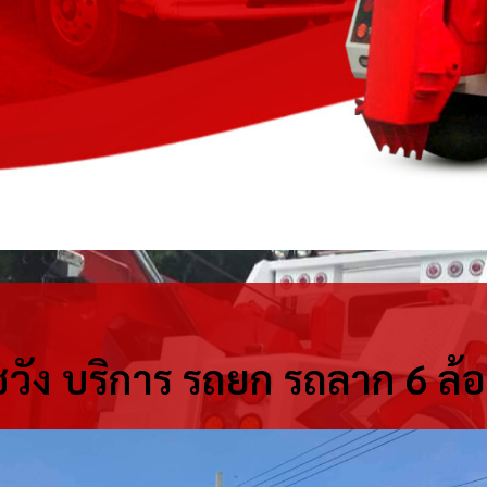
 บริการ รถยก รถลาก 6 ล้อ 