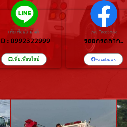
เพิ่มเพื่อนไลน์ คลิก
เพจ Facebook
ID : 0992322999
รถยกรถลาก..
เพิ่มเพื่อนไลน์
Facebook