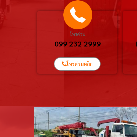
โทรด่วน
099 232 2999
โทรด่วนคลิก