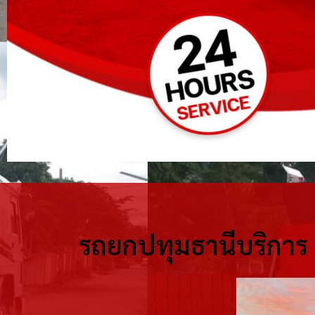
รถยกปทุมธานีบริการ 