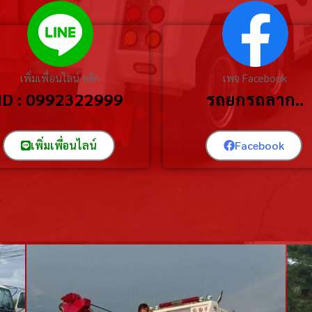
เพิ่มเพื่อนไลน์ คลิก
เพจ Facebook
ID : 0992322999
รถยกรถลาก..
เพิ่มเพื่อนไลน์
Facebook