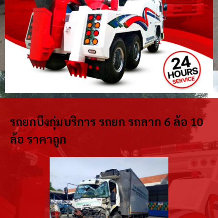
รถยกบึงกุ่มบริการ รถยก รถลาก 6 ล้อ 10
ล้อ ราคาถูก