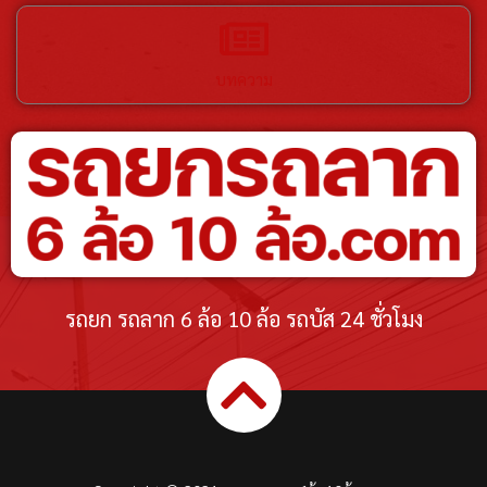
บทความ
รถยก รถลาก 6 ล้อ 10 ล้อ รถบัส 24 ชั่วโมง