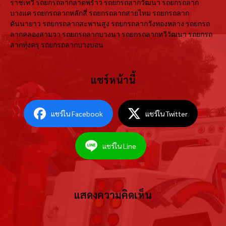
ราชเทวี รถยกรถลากลาดพร้าว รถยกรถลากวัฒนา รถยกรถลาก
บางแค รถยกรถลากหลักสี่ รถยกรถลากสายไหม รถยกรถลาก
คันนายาว รถยกรถลากสะพานสูง รถยกรถลากวังทองหลาง รถยกรถ
ลากคลองสามวา รถยกรถลากบางนา รถยกรถลากทวีวัฒนา รถยกรถ
ลากทุ่งครุ รถยกรถลากบางบอน
แชร์หน้านี้
แชร์ใน Facebook
แชร์ใน Twitter
แชร์ใน Line
แสดงความคิดเห็น