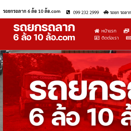
รถยกรถลาก 6 ล้อ 10 ล้อ.com
099 232 2999
รถยก รถลาก 
หน้าแรก
ติดต่อเรา