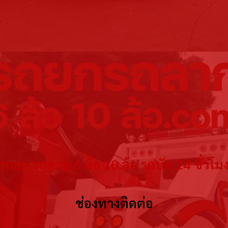
รถยก รถลาก 6 ล้อ 10 ล้อ รถบัส 24 ชั่วโม
ช่องทางติดต่อ