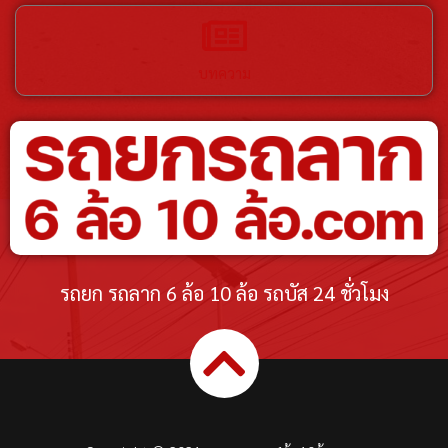
บทความ
รถยก รถลาก 6 ล้อ 10 ล้อ รถบัส 24 ชั่วโมง