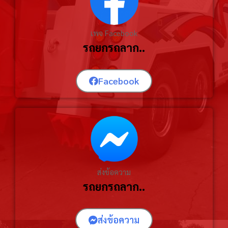
เพจ Facebook
รถยกรถลาก..
Facebook
ส่งข้อความ
รถยกรถลาก..
ส่งข้อความ