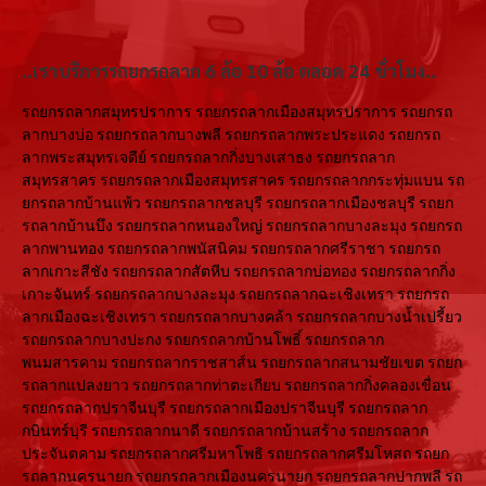
..เราบริการรถยกรถลาก 6 ล้อ 10 ล้อ ตลอด 24 ชั่วโมง..
รถยกรถลากสมุทรปราการ รถยกรถลากเมืองสมุทรปราการ รถยกรถ
ลากบางบ่อ รถยกรถลากบางพลี รถยกรถลากพระประแดง รถยกรถ
ลากพระสมุทรเจดีย์ รถยกรถลากกิ่งบางเสาธง รถยกรถลาก
สมุทรสาคร รถยกรถลากเมืองสมุทรสาคร รถยกรถลากกระทุ่มแบน รถ
ยกรถลากบ้านแพ้ว รถยกรถลากชลบุรี รถยกรถลากเมืองชลบุรี รถยก
รถลากบ้านบึง รถยกรถลากหนองใหญ่ รถยกรถลากบางละมุง รถยกรถ
ลากพานทอง รถยกรถลากพนัสนิคม รถยกรถลากศรีราชา รถยกรถ
ลากเกาะสีชัง รถยกรถลากสัตหีบ รถยกรถลากบ่อทอง รถยกรถลากกิ่ง
เกาะจันทร์ รถยกรถลากบางละมุง รถยกรถลากฉะเชิงเทรา รถยกรถ
ลากเมืองฉะเชิงเทรา รถยกรถลากบางคล้า รถยกรถลากบางน้ำเปรี้ยว
รถยกรถลากบางปะกง รถยกรถลากบ้านโพธิ์ รถยกรถลาก
พนมสารคาม รถยกรถลากราชสาส์น รถยกรถลากสนามชัยเขต รถยก
รถลากแปลงยาว รถยกรถลากท่าตะเกียบ รถยกรถลากกิ่งคลองเขื่อน
รถยกรถลากปราจีนบุรี รถยกรถลากเมืองปราจีนบุรี รถยกรถลาก
กบินทร์บุรี รถยกรถลากนาดี รถยกรถลากบ้านสร้าง รถยกรถลาก
ประจันตคาม รถยกรถลากศรีมหาโพธิ รถยกรถลากศรีมโหสถ รถยก
รถลากนครนายก รถยกรถลากเมืองนครนายก รถยกรถลากปากพลี รถ