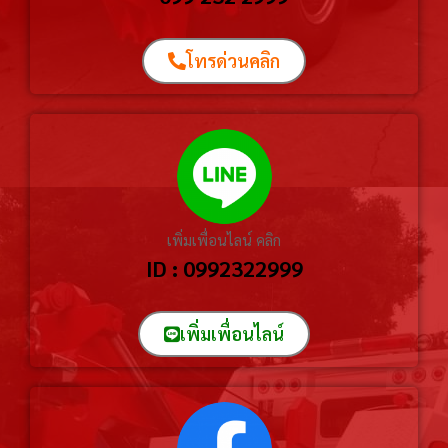
โทรด่วนคลิก
เพิ่มเพื่อนไลน์ คลิก
ID : 0992322999
เพิ่มเพื่อนไลน์