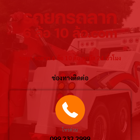
รถยก รถลาก 6 ล้อ 10 ล้อ รถบัส 24 ชั่วโมง
ช่องทางติดต่อ
โทรด่วน
099 232 2999