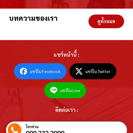
บทความของเรา
ดูทั้งหมด
แชร์หน้านี้ :
แชร์ใน Facebook
แชร์ใน Twitter
แชร์ใน Line
ติดต่อเรา :
โทรด่วน
099 232 2999