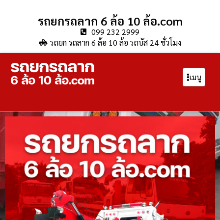
รถยกรถลาก 6 ล้อ 10 ล้อ.com
099 232 2999
รถยก รถลาก 6 ล้อ 10 ล้อ รถบัส 24 ชั่วโมง
เมนู