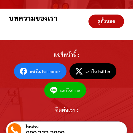
บทความของเรา
ดูทั้งหมด
แชร์หน้านี้ :
แชร์ใน Facebook
แชร์ใน Twitter
แชร์ใน Line
ติดต่อเรา :
โทรด่วน
099 232 2999