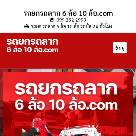
รถยกรถลาก 6 ล้อ 10 ล้อ.com
099 232 2999
รถยก รถลาก 6 ล้อ 10 ล้อ รถบัส 24 ชั่วโมง
เมนู