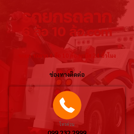
รถยก รถลาก 6 ล้อ 10 ล้อ รถบัส 24 ชั่วโมง
ช่องทางติดต่อ
โทรด่วน
099 232 2999