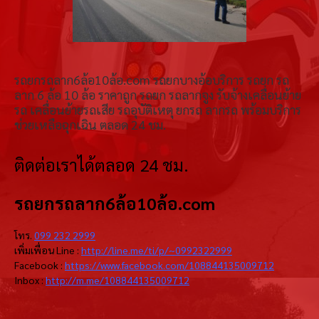
รถยกรถลาก6ล้อ10ล้อ.com รถยกบางอ้อบริการ รถยก รถ
ลาก 6 ล้อ 10 ล้อ ราคาถูก รถยก รถลากจูง รับจ้างเคลื่อนย้าย
รถ เคลื่อนย้ายรถเสีย รถอุบัติเหตุ ยกรถ ลากรถ พร้อมบริการ
ช่วยเหลือฉุกเฉิน ตลอด 24 ชม.
ติดต่อเราได้ตลอด 24 ชม.
รถยกรถลาก6ล้อ10ล้อ.com
โทร.
099 232 2999
เพิ่มเพื่อน Line :
http://line.me/ti/p/~0992322999
Facebook :
https://www.facebook.com/108844135009712
Inbox :
http://m.me/108844135009712