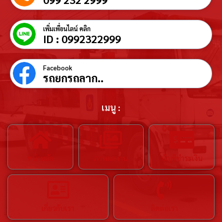
เพิ่มเพื่อนไลน์ คลิก
ID : 0992322999
Facebook
รถยกรถลาก..
เมนู :
หน้าหลัก
ภาพผลงาน
บัญชีชำระเงิน
เกี่ยวกับเรา
ติดต่อเรา