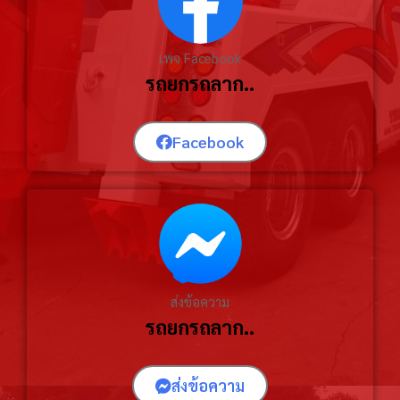
เพจ Facebook
รถยกรถลาก..
Facebook
ส่งข้อความ
รถยกรถลาก..
ส่งข้อความ