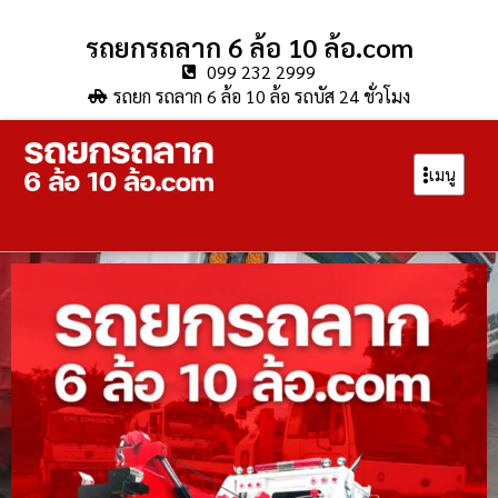
รถยกรถลาก 6 ล้อ 10 ล้อ.com
099 232 2999
รถยก รถลาก 6 ล้อ 10 ล้อ รถบัส 24 ชั่วโมง
เมนู