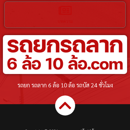
บทความ
รถยก รถลาก 6 ล้อ 10 ล้อ รถบัส 24 ชั่วโมง