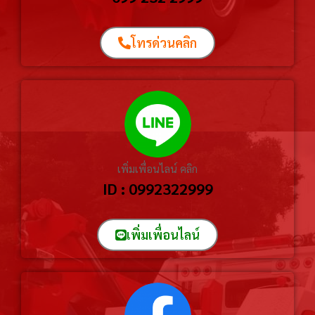
โทรด่วนคลิก
เพิ่มเพื่อนไลน์ คลิก
ID : 0992322999
เพิ่มเพื่อนไลน์