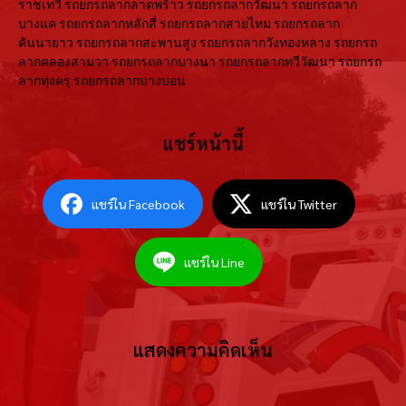
ราชเทวี รถยกรถลากลาดพร้าว รถยกรถลากวัฒนา รถยกรถลาก
บางแค รถยกรถลากหลักสี่ รถยกรถลากสายไหม รถยกรถลาก
คันนายาว รถยกรถลากสะพานสูง รถยกรถลากวังทองหลาง รถยกรถ
ลากคลองสามวา รถยกรถลากบางนา รถยกรถลากทวีวัฒนา รถยกรถ
ลากทุ่งครุ รถยกรถลากบางบอน
แชร์หน้านี้
แชร์ใน Facebook
แชร์ใน Twitter
แชร์ใน Line
แสดงความคิดเห็น