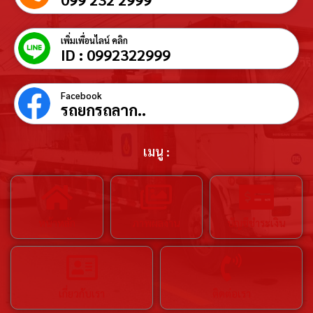
เพิ่มเพื่อนไลน์ คลิก
ID : 0992322999
Facebook
รถยกรถลาก..
เมนู :
หน้าหลัก
ภาพผลงาน
บัญชีชำระเงิน
เกี่ยวกับเรา
ติดต่อเรา