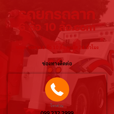
รถยก รถลาก 6 ล้อ 10 ล้อ รถบัส 24 ชั่วโมง
ช่องทางติดต่อ
โทรด่วน
099 232 2999