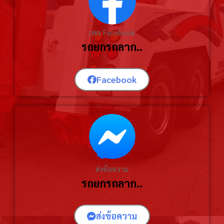
เพจ Facebook
รถยกรถลาก..
Facebook
ส่งข้อความ
รถยกรถลาก..
ส่งข้อความ