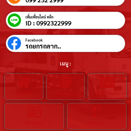
เพิ่มเพื่อนไลน์ คลิก
ID : 0992322999
Facebook
รถยกรถลาก..
เมนู :
หน้าหลัก
ภาพผลงาน
บัญชีชำระเงิน
เกี่ยวกับเรา
ติดต่อเรา