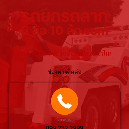
รถยก รถลาก 6 ล้อ 10 ล้อ รถบัส 24 ชั่วโมง
ช่องทางติดต่อ
โทรด่วน
099 232 2999