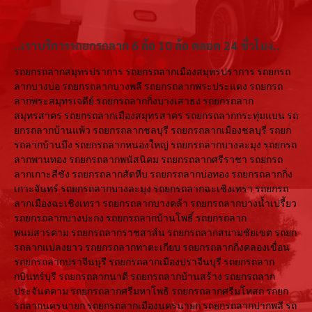
..เราบริการรถยกรถลาก 6 ล้อ 10 ล้อ ตลอด 24 ชั่วโมง..
รถยกรถลากสมุทรปราการ รถยกรถลากเมืองสมุทรปราการ รถยกรถ
ลากบางบ่อ รถยกรถลากบางพลี รถยกรถลากพระประแดง รถยกรถ
ลากพระสมุทรเจดีย์ รถยกรถลากกิ่งบางเสาธง รถยกรถลาก
สมุทรสาคร รถยกรถลากเมืองสมุทรสาคร รถยกรถลากกระทุ่มแบน รถ
ยกรถลากบ้านแพ้ว รถยกรถลากชลบุรี รถยกรถลากเมืองชลบุรี รถยก
รถลากบ้านบึง รถยกรถลากหนองใหญ่ รถยกรถลากบางละมุง รถยกรถ
ลากพานทอง รถยกรถลากพนัสนิคม รถยกรถลากศรีราชา รถยกรถ
ลากเกาะสีชัง รถยกรถลากสัตหีบ รถยกรถลากบ่อทอง รถยกรถลากกิ่ง
เกาะจันทร์ รถยกรถลากบางละมุง รถยกรถลากฉะเชิงเทรา รถยกรถ
ลากเมืองฉะเชิงเทรา รถยกรถลากบางคล้า รถยกรถลากบางน้ำเปรี้ยว
รถยกรถลากบางปะกง รถยกรถลากบ้านโพธิ์ รถยกรถลาก
พนมสารคาม รถยกรถลากราชสาส์น รถยกรถลากสนามชัยเขต รถยก
รถลากแปลงยาว รถยกรถลากท่าตะเกียบ รถยกรถลากกิ่งคลองเขื่อน
รถยกรถลากปราจีนบุรี รถยกรถลากเมืองปราจีนบุรี รถยกรถลาก
กบินทร์บุรี รถยกรถลากนาดี รถยกรถลากบ้านสร้าง รถยกรถลาก
ประจันตคาม รถยกรถลากศรีมหาโพธิ รถยกรถลากศรีมโหสถ รถยก
รถลากนครนายก รถยกรถลากเมืองนครนายก รถยกรถลากปากพลี รถ