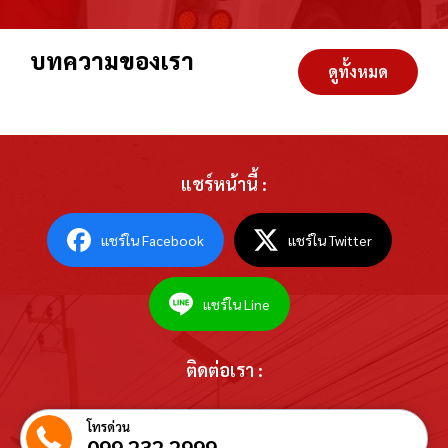
บทความของเรา
ดูทั้งหมด
แชร์หน้านี้ :
แชร์ใน Facebook
แชร์ใน Twitter
แชร์ใน Line
ติดต่อเรา :
โทรด่วน
099 232 2999