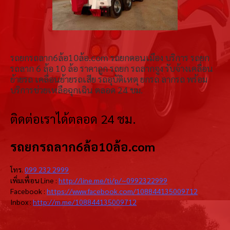
รถยกรถลาก6ล้อ10ล้อ.com รถยกดอนเมือง บริการ รถยก
รถลาก 6 ล้อ 10 ล้อ ราคาถูก รถยก รถลากจูง รับจ้างเคลื่อน
ย้ายรถ เคลื่อนย้ายรถเสีย รถอุบัติเหตุ ยกรถ ลากรถ พร้อม
บริการช่วยเหลือฉุกเฉิน ตลอด 24 ชม.
ติดต่อเราได้ตลอด 24 ชม.
รถยกรถลาก6ล้อ10ล้อ.com
โทร.
099 232 2999
เพิ่มเพื่อน Line :
http://line.me/ti/p/~0992322999
Facebook :
https://www.facebook.com/108844135009712
Inbox :
http://m.me/108844135009712