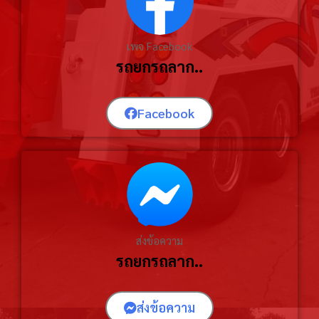
เพจ Facebook
รถยกรถลาก..
Facebook
ส่งข้อความ
รถยกรถลาก..
ส่งข้อความ