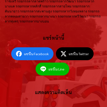
ราชเทวี รถยกรถลากลาดพร้าว รถยกรถลากวัฒนา รถยกรถลาก
บางแค รถยกรถลากหลักสี่ รถยกรถลากสายไหม รถยกรถลาก
คันนายาว รถยกรถลากสะพานสูง รถยกรถลากวังทองหลาง รถยกรถ
ลากคลองสามวา รถยกรถลากบางนา รถยกรถลากทวีวัฒนา รถยกรถ
ลากทุ่งครุ รถยกรถลากบางบอน
แชร์หน้านี้
แชร์ใน Facebook
แชร์ใน Twitter
แชร์ใน Line
แสดงความคิดเห็น