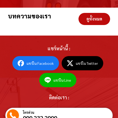
บทความของเรา
ดูทั้งหมด
แชร์หน้านี้ :
แชร์ใน Facebook
แชร์ใน Twitter
แชร์ใน Line
ติดต่อเรา :
โทรด่วน
099 232 2999