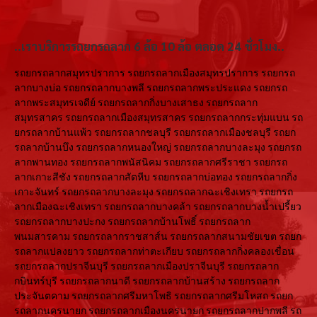
..เราบริการรถยกรถลาก 6 ล้อ 10 ล้อ ตลอด 24 ชั่วโมง..
รถยกรถลากสมุทรปราการ รถยกรถลากเมืองสมุทรปราการ รถยกรถ
ลากบางบ่อ รถยกรถลากบางพลี รถยกรถลากพระประแดง รถยกรถ
ลากพระสมุทรเจดีย์ รถยกรถลากกิ่งบางเสาธง รถยกรถลาก
สมุทรสาคร รถยกรถลากเมืองสมุทรสาคร รถยกรถลากกระทุ่มแบน รถ
ยกรถลากบ้านแพ้ว รถยกรถลากชลบุรี รถยกรถลากเมืองชลบุรี รถยก
รถลากบ้านบึง รถยกรถลากหนองใหญ่ รถยกรถลากบางละมุง รถยกรถ
ลากพานทอง รถยกรถลากพนัสนิคม รถยกรถลากศรีราชา รถยกรถ
ลากเกาะสีชัง รถยกรถลากสัตหีบ รถยกรถลากบ่อทอง รถยกรถลากกิ่ง
เกาะจันทร์ รถยกรถลากบางละมุง รถยกรถลากฉะเชิงเทรา รถยกรถ
ลากเมืองฉะเชิงเทรา รถยกรถลากบางคล้า รถยกรถลากบางน้ำเปรี้ยว
รถยกรถลากบางปะกง รถยกรถลากบ้านโพธิ์ รถยกรถลาก
พนมสารคาม รถยกรถลากราชสาส์น รถยกรถลากสนามชัยเขต รถยก
รถลากแปลงยาว รถยกรถลากท่าตะเกียบ รถยกรถลากกิ่งคลองเขื่อน
รถยกรถลากปราจีนบุรี รถยกรถลากเมืองปราจีนบุรี รถยกรถลาก
กบินทร์บุรี รถยกรถลากนาดี รถยกรถลากบ้านสร้าง รถยกรถลาก
ประจันตคาม รถยกรถลากศรีมหาโพธิ รถยกรถลากศรีมโหสถ รถยก
รถลากนครนายก รถยกรถลากเมืองนครนายก รถยกรถลากปากพลี รถ