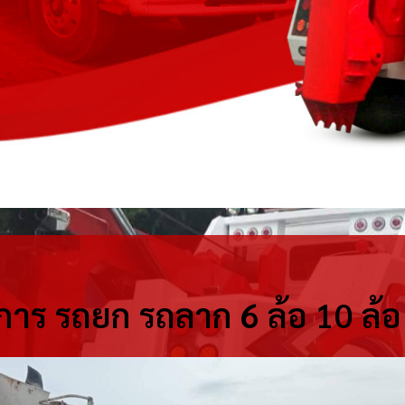
าร รถยก รถลาก 6 ล้อ 10 ล้อ