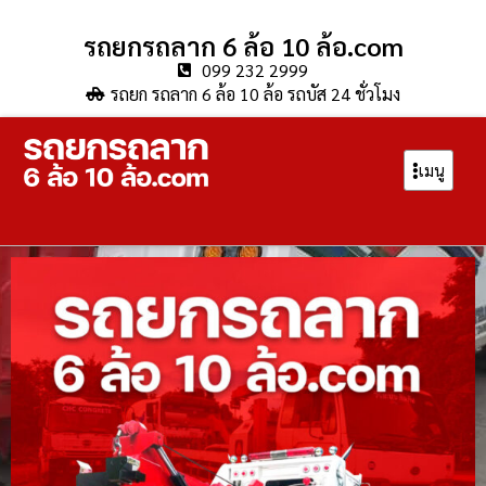
รถยกรถลาก 6 ล้อ 10 ล้อ.com
099 232 2999
รถยก รถลาก 6 ล้อ 10 ล้อ รถบัส 24 ชั่วโมง
เมนู