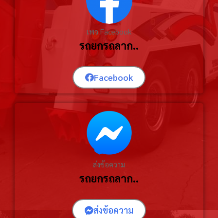
เพจ Facebook
รถยกรถลาก..
Facebook
ส่งข้อความ
รถยกรถลาก..
ส่งข้อความ