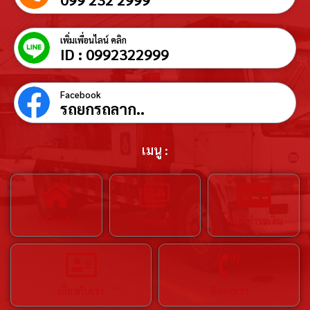
เพิ่มเพื่อนไลน์ คลิก
ID : 0992322999
Facebook
รถยกรถลาก..
เมนู :
หน้าหลัก
ภาพผลงาน
บัญชีชำระเงิน
เกี่ยวกับเรา
ติดต่อเรา