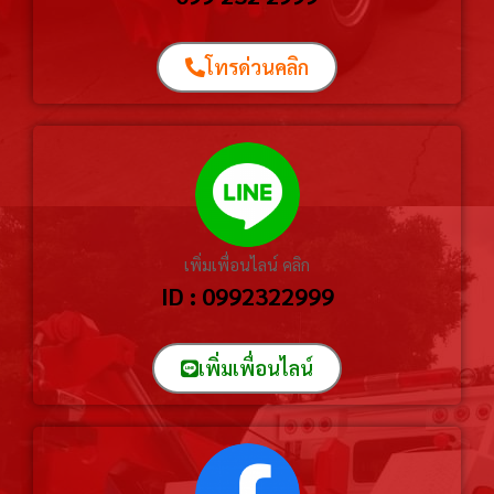
โทรด่วนคลิก
เพิ่มเพื่อนไลน์ คลิก
ID : 0992322999
เพิ่มเพื่อนไลน์