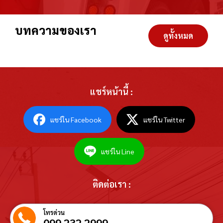
บทความของเรา
ดูทั้งหมด
แชร์หน้านี้ :
แชร์ใน Facebook
แชร์ใน Twitter
แชร์ใน Line
ติดต่อเรา :
โทรด่วน
099 232 2999