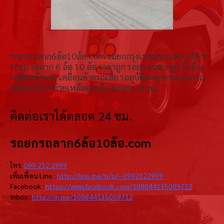
รถยกรถลาก6ล้อ10ล้อ.com รถยกกรุงเทพมหานคร บริการ
รถยก รถลาก 6 ล้อ 10 ล้อ ราคาถูก รถยก รถลากจูง รับจ้าง
เคลื่อนย้ายรถ เคลื่อนย้ายรถเสีย รถอุบัติเหตุ ยกรถ ลากรถ
พร้อมบริการช่วยเหลือฉุกเฉิน ตลอด 24 ชม.
ติดต่อเราได้ตลอด 24 ชม.
รถยกรถลาก6ล้อ10ล้อ.com
โทร.
099 232 2999
เพิ่มเพื่อน Line :
http://line.me/ti/p/~0992322999
Facebook :
https://www.facebook.com/108844135009712
Inbox :
http://m.me/108844135009712